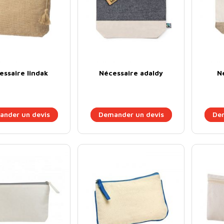
essaire lindak
Nécessaire adaldy
N
nder un devis
Demander un devis
Dem