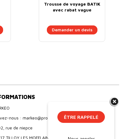
e
Trousse de voyage BATIK
avec rabat vague
Demander un devis
FORMATIONS
RKEO
ÊTRE RAPPELÉ
ivez-nous : markeo@proebo.fr
2, rue de niepce
17 TILLOY LES MOFFLAINES
Nous appeler