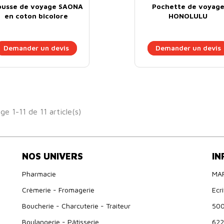
ousse de voyage SAONA
Pochette de voyag
en coton bicolore
HONOLULU
Demander un devis
Demander un devis
ge 1-11 de 11 article(s)
NOS UNIVERS
IN
Pharmacie
MA
Crèmerie - Fromagerie
Ecr
Boucherie - Charcuterie - Traiteur
500
Boulangerie - Pâtisserie
622