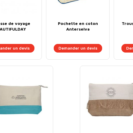
sse de voyage
Pochette en coton
Trou
AUTIFULDAY
Anterselva
nder un devis
Demander un devis
Dem