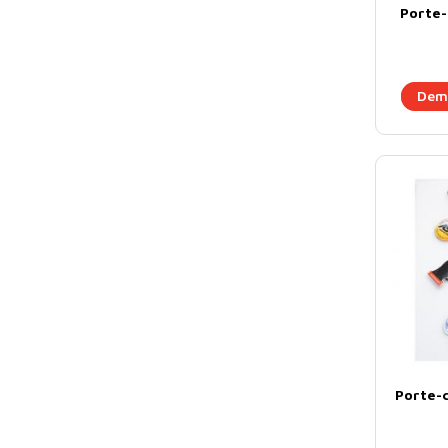
Porte-
Dema
Porte-c