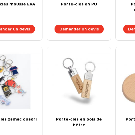
clés mousse EVA
Porte-clés en PU
P
nder un devis
Demander un devis
Dem
lés zamac quadri
Porte-clés en bois de
Port
hêtre