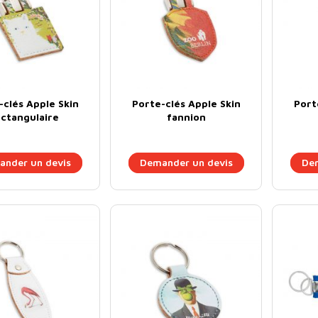
-clés Apple Skin
Porte-clés Apple Skin
Port
ectangulaire
fannion
nder un devis
Demander un devis
Dem