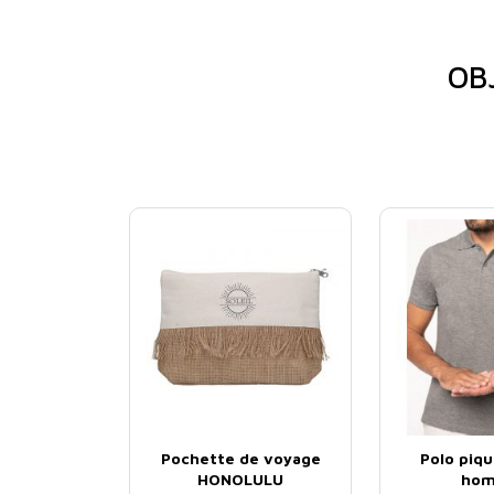
OB
Pochette de voyage
Polo piq
HONOLULU
ho