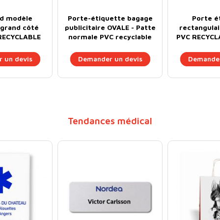
nd modèle
Porte-étiquette bagage
Porte é
grand côté
publicitaire OVALE - Patte
rectangula
RECYCLABLE
normale PVC recyclable
PVC RECYCL
00ème
GOMME
 un devis
Demander un devis
Demander
Tendances médical