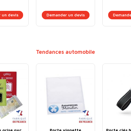
 un devis
Demander un devis
Demander
Tendances automobile
e grise pvc
Porte vignette
Porte clés 