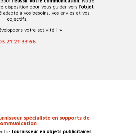
s pour
réussir votre communication
. Notre
e disposition pour vous guider vers l’
objet
sé
adapté à vos besoins, vos envies et vos
objectifs.
veloppons votre activité ! »
03 21 21 33 66
urnisseur spécialiste en supports de
communication
votre
fournisseur en objets publicitaires