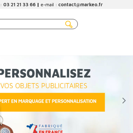
 :
03 21 21 33 66
|
e-mail :
contact@markeo.fr