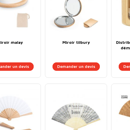
iroir malay
Miroir tilbury
Distri
déma
nder un devis
Demander un devis
Dem