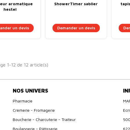
seur aromatique
ShowerTimer sablier
tapi
hestel
nder un devis
Demander un devis
Dem
ge 1-12 de 12 article(s)
NOS UNIVERS
IN
Pharmacie
MA
Crèmerie - Fromagerie
Ecr
Boucherie - Charcuterie - Traiteur
500
Boulangerie - Pâtisserie
622