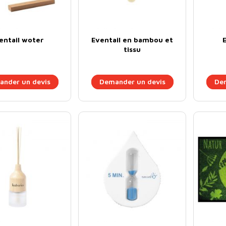
entail woter
Eventail en bambou et
E
tissu
nder un devis
Demander un devis
Dem