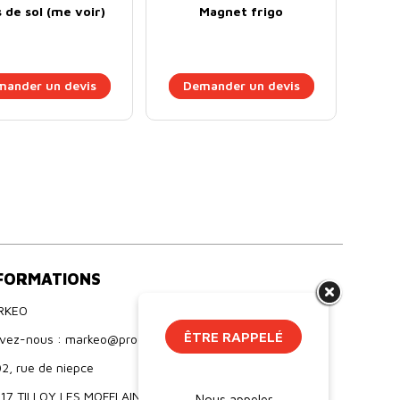
s de sol (me voir)
Magnet frigo
ander un devis
Demander un devis
FORMATIONS
RKEO
ÊTRE RAPPELÉ
ivez-nous : markeo@proebo.fr
2, rue de niepce
17 TILLOY LES MOFFLAINES
Nous appeler