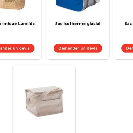
ermique Lumilda
Sac isotherme glacial
Sac
nder un devis
Demander un devis
Dem