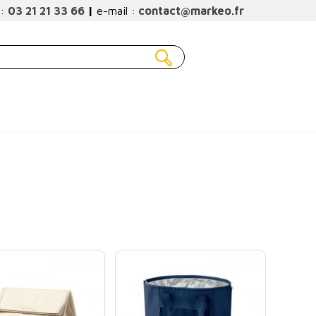
 :
03 21 21 33 66
|
e-mail :
contact@markeo.fr