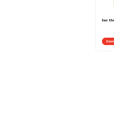
Sac th
Dema