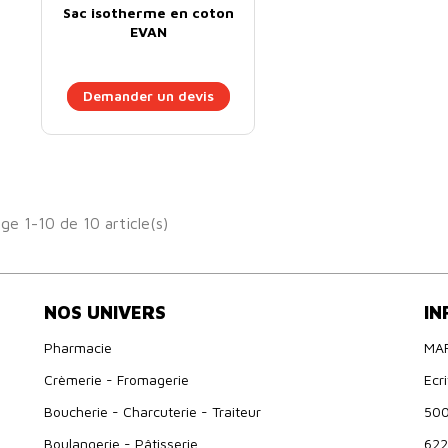
Sac isotherme en coton
EVAN
Demander un devis
ge 1-10 de 10 article(s)
NOS UNIVERS
IN
Pharmacie
MA
Crèmerie - Fromagerie
Ecr
Boucherie - Charcuterie - Traiteur
500
Boulangerie - Pâtisserie
622