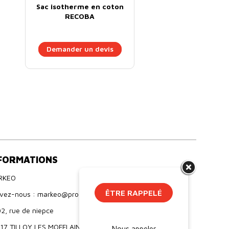
Sac isotherme en coton
RECOBA
Demander un devis
FORMATIONS
RKEO
ÊTRE RAPPELÉ
ivez-nous : markeo@proebo.fr
2, rue de niepce
17 TILLOY LES MOFFLAINES
Nous appeler