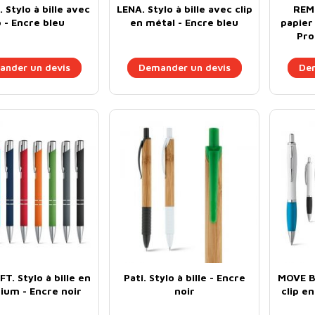
Stylo à bille avec
LENA. Stylo à bille avec clip
REMI
p - Encre bleu
en métal - Encre bleu
papier 
Pro
nder un devis
Demander un devis
Dem
T. Stylo à bille en
Pati. Stylo à bille - Encre
MOVE BK
ium - Encre noir
noir
clip e