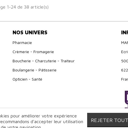
ge 1-24 de 38 article(s)
NOS UNIVERS
IN
Pharmacie
MA
Crèmerie - Fromagerie
Ecr
Boucherie - Charcuterie - Traiteur
500
Boulangerie - Pâtisserie
622
Opticien - Santé
Fra
ookies pour améliorer votre expérience
REJETER TOU
 recommandons d'accepter leur utilisation
 de votre navigation.