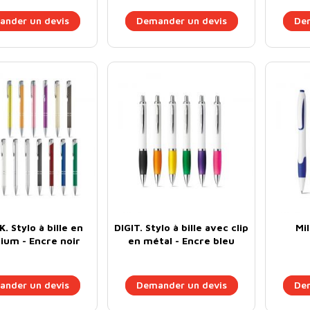
nder un devis
Demander un devis
Dem
. Stylo à bille en
DIGIT. Stylo à bille avec clip
Mil
ium - Encre noir
en métal - Encre bleu
nder un devis
Demander un devis
Dem