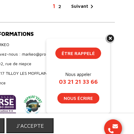
1

Suivant
2
FORMATIONS
RKEO
ÊTRE RAPPELÉ
ivez-nous : markeo@proebo.fr
2, rue de niepce
17 TILLOY LES MOFFLAINES
Nous appeler
03 21 21 33 66
nce
NOUS ÉCRIRE
T
J'ACCEPTE