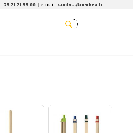
 :
03 21 21 33 66
|
e-mail :
contact@markeo.fr