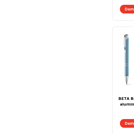
Dema
BETA BK
alumin
Dema