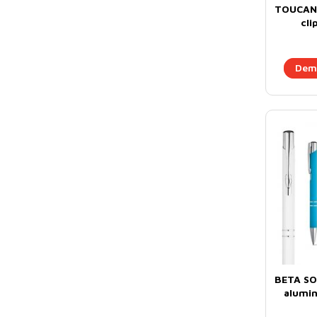
TOUCAN. 
cli
Dema
BETA SOF
alumin