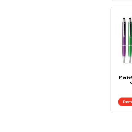
Mariet
S
Dema