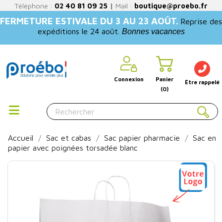
Téléphone :
02 40 81 09 25
|
Mail :
boutique@proebo.fr
FERMETURE ESTIVALE DU 3 AU 23 AOÛT.
Reprise des
expéditions le 24 août.
Bonnes vacances
Connexion
Panier
Être rappelé
(0)
Accueil
Sac et cabas
Sac papier pharmacie
Sac en
papier avec poignées torsadée blanc