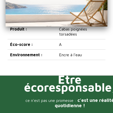
Conditionnement :
120
Format :
Très grand
Produit :
Cabas poignées
torsadées
Éco-score :
A
Environnement :
Encre à l'eau
Être
écoresponsable
c'est une réalit
ce n'est pas une promesse :
quotidienne !