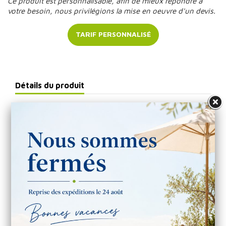
Ce produit est personnalisable, afin de mieux répondre à
votre besoin, nous privilégions la mise en oeuvre d'un devis.
TARIF PERSONNALISÉ
Détails du produit
Référence
31LIP86114
Matière :
Papier
Largeur :
49 cm
Longueur :
54 cm
Profondeur :
15 cm
Personnalisable :
Oui