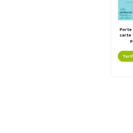
Porte
carte 
p
Perso
Tari