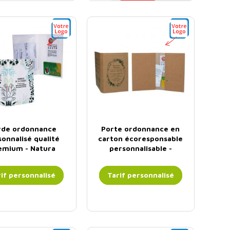
rde ordonnance
Porte ordonnance en
onnalisé qualité
carton écoresponsable
emium - Natura
personnalisable -
Romantique
Authentica
if personnalisé
Tarif personnalisé