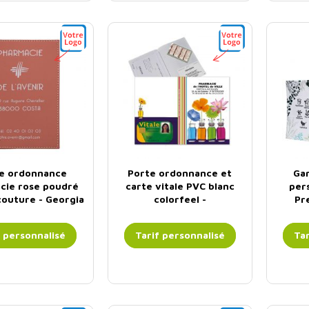
e ordonnance
Porte ordonnance et
Ga
cie rose poudré
carte vitale PVC blanc
pers
 couture - Georgia
colorfeel -
Pr
personnalisable -...
f personnalisé
Tarif personnalisé
Tar