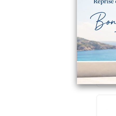
Porte
carte v
personna
Tari