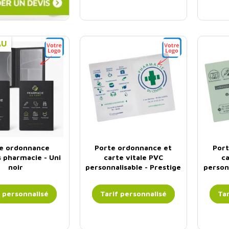
AU
e ordonnance
Porte ordonnance et
Port
s pharmacie - Uni
carte vitale PVC
ca
noir
personnalisable - Prestige
person
f personnalisé
Tarif personnalisé
Tar