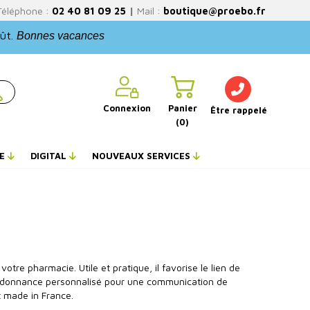
Téléphone :
02 40 81 09 25
|
Mail :
boutique@proebo.fr
oût.
Bonnes vacances
Connexion
Panier
Être rappelé
(0)
NE
DIGITAL
NOUVEAUX SERVICES
tre pharmacie. Utile et pratique, il favorise le lien de
e ordonnance personnalisé pour une communication de
t made in France.