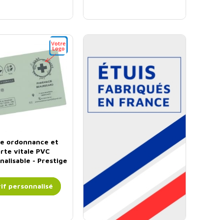
e ordonnance et
Etuis fabriquées en
rte vitale PVC
france
nalisable - Prestige
€
Prix
0
HT
,00
l'unité
if personnalisé
*Tarif pour 1 colis ou +