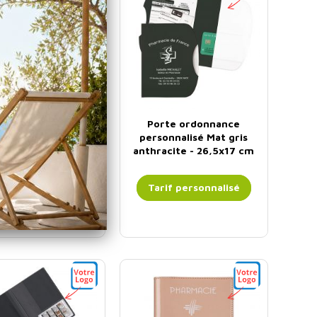
te santé 3 volets -
Porte ordonnance
s rose - Colorfeel
personnalisé Mat gris
Flash
anthracite - 26,5x17 cm
if personnalisé
Tarif personnalisé