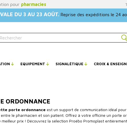
ation pour
pharmacies
VALE DU 3 AU 23 AOÛT.
Reprise des expéditions le 24 a
ATION
EQUIPEMENT
SIGNALÉTIQUE
CROIX & ENSEIG
E ORDONNANCE
tte porte ordonnance
est un support de communication idéal pour vo
 entre le pharmacien et son patient. Offrez à votre officine un port
meilleur prix ! Découvrez la sélection Proébo Promoplast entièremen