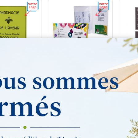
e ordonnance
Porte ordonnance
Port
nalisé vert anis
personnalisé qualité
carte 
n couture - Urban
Premium - Collection
- Vagu
Colorfeel Pop
f personnalisé
Tarif personnalisé
Tar