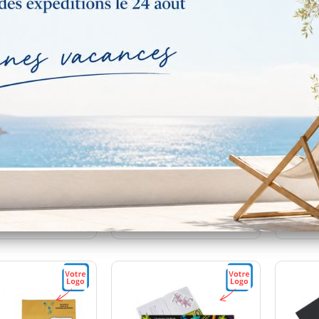
 ordonnance et
Garde ordonnance
Pochet
itale PVC blanc -
pharmacie rose finition
Coin
lisable - 23,7x17
couture - Manhattan
cm
Georgia
f personnalisé
Tarif personnalisé
Tar