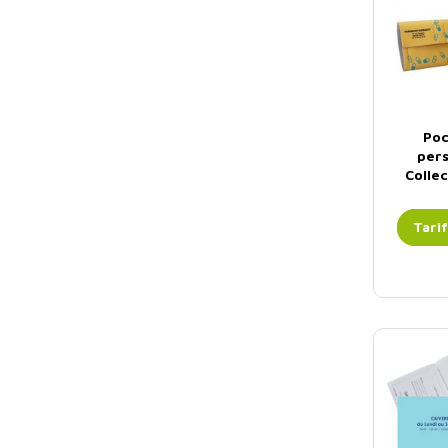
Poc
pers
Colle
Tari