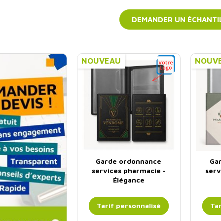
DEMANDER UN ÉCHANTI
NOUVEAU
NOUV
nière devis
Garde ordonnance
Ga
services pharmacie -
serv
Élégance
€
Prix
HT
,00
l'unité
Tarif personnalisé
Tar
 pour 1 colis ou +