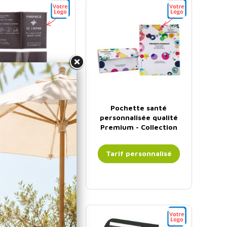
e ordonnance et
Pochette santé
vitale personnalisé
personnalisée qualité
e Scuro Collection
Premium - Collection
Mocca
Colorfeel Pop
if personnalisé
Tarif personnalisé