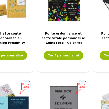
hette santé
Porte ordonnance et
Port
onnalisable -
carte vitale personnalisé
cart
ction Proximity
- Coins rose - Colorfeel
Comics
Flash
per
f personnalisé
Tarif personnalisé
Tar