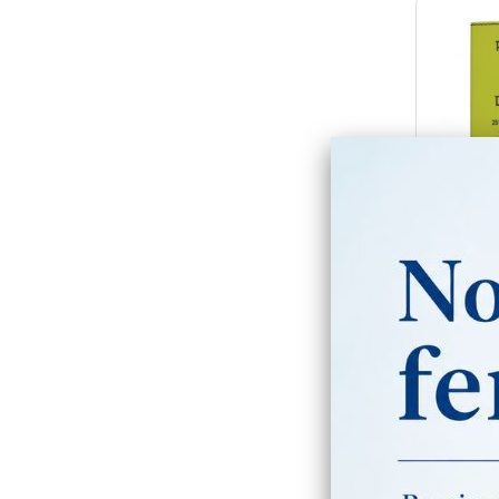
Port
person
finitio
Tari