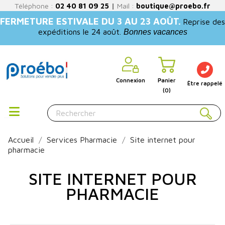
Téléphone :
02 40 81 09 25
|
Mail :
boutique@proebo.fr
FERMETURE ESTIVALE DU 3 AU 23 AOÛT.
Reprise des
expéditions le 24 août.
Bonnes vacances
Connexion
Panier
Être rappelé
(0)
Accueil
Services Pharmacie
Site internet pour
pharmacie
SITE INTERNET POUR
PHARMACIE