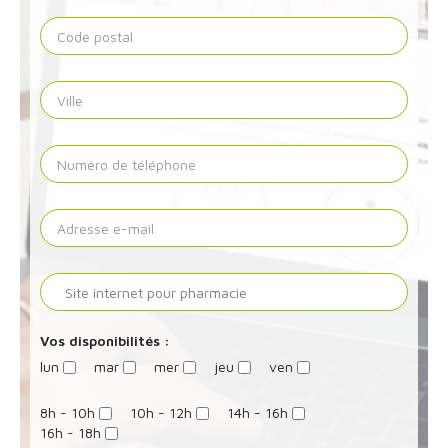
Vos disponibilités :
lun
mar
mer
jeu
ven
8h - 10h
10h - 12h
14h - 16h
16h - 18h