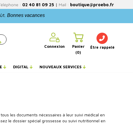
Téléphone :
02 40 81 09 25
|
Mail :
boutique@proebo.fr
oût.
Bonnes vacances
Connexion
Panier
Être rappelé
(0)
NE
DIGITAL
NOUVEAUX SERVICES
er tous les documents nécessaires à leur suivi médical en
ssez le dossier spécial grossesse ou suivi nutritionnel en