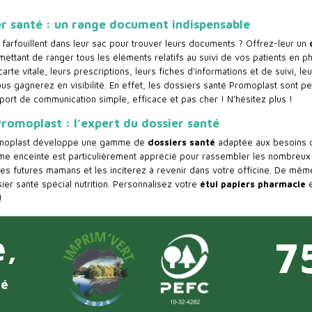
er santé : un range document indispensable
 farfouillent dans leur sac pour trouver leurs documents ? Offrez-leur un
ettant de ranger tous les éléments relatifs au suivi de vos patients en p
 carte vitale, leurs prescriptions, leurs fiches d’informations et de suivi,
ous gagnerez en visibilité. En effet, les dossiers santé Promoplast sont pe
port de communication simple, efficace et pas cher ! N’hésitez plus !
romoplast : l’expert du dossier santé
moplast développe une gamme de
dossiers santé
adaptée aux besoins de
me enceinte est particulièrement apprécié pour rassembler les nombreux
 des futures mamans et les inciterez à revenir dans votre officine. De mêm
ier santé spécial nutrition. Personnalisez votre
étui papiers pharmacie
e
!
e,
7
té