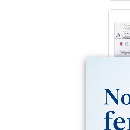
Dossie
mo
Per
Tari