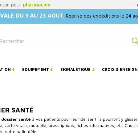
ation pour
pharmacies
VALE DU 3 AU 23 AOÛT.
Reprise des expéditions le 24 a
ATION
EQUIPEMENT
SIGNALÉTIQUE
CROIX & ENSEIG
IER SANTÉ
n
dossier santé
à vos patients pour les fidéliser ! Ils pourront y gliss
, carte vitale, mutuelle, prescriptions, fiches informatives, etc. Choisi
de votre patientèle.