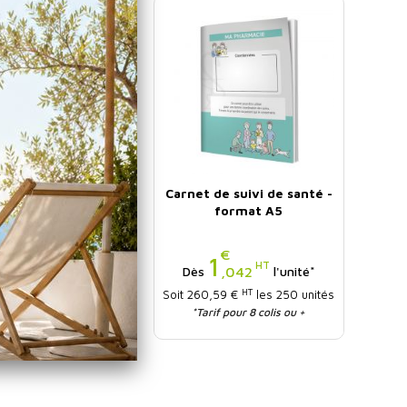
 de suivi de santé -
Carnet de suivi de santé -
format A6
format A5
€
€
Prix
Prix
0
1
HT
HT
,896
,042
l'unité*
Dès
l'unité*
HT
HT
4,03 €
les 250 unités
Soit 260,59 €
les 250 unités
rif pour 8 colis ou +
*Tarif pour 8 colis ou +