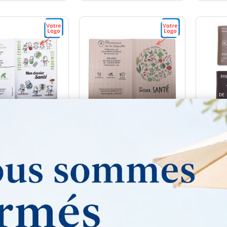
r santé PVC MAT
Dossier santé PVC GOMME
Poche
tif gélules-
motif nature -
de p
sonnalisable
Personnalisable
Co
f personnalisé
Tarif personnalisé
Tar