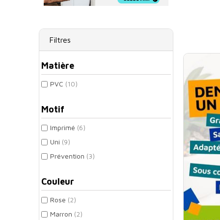
Filtres
Matière
PVC
(10)
Motif
Imprimé
(6)
Uni
(9)
Prévention
(3)
Ban
Couleur
0
Rose
(2)
Marron
(2)
*Tarif