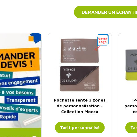
DEMANDER UN ÉCHANTI
nière devis
Pochette santé 3 zones
P
de personnalisation -
perso
Collection Mocca
c
€
Prix
HT
,00
l'unité
Tarif personnalisé
Tar
 pour 1 colis ou +