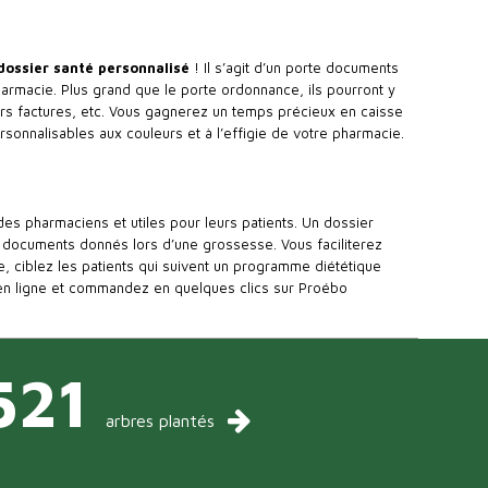
dossier santé personnalisé
! Il s’agit d’un porte documents
harmacie. Plus grand que le
porte ordonnance
, ils pourront y
 leurs factures, etc. Vous gagnerez un temps précieux en caisse
rsonnalisables aux couleurs et à l’effigie de votre pharmacie.
s pharmaciens et utiles pour leurs patients. Un dossier
 documents donnés lors d’une grossesse. Vous faciliterez
e, ciblez les patients qui suivent un programme diététique
n ligne et commandez en quelques clics sur Proébo
521
arbres plantés