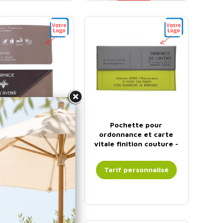
tte santé 2 zones
Pochette pour
ersonnalisation -
ordonnance et carte
llection Mocca
vitale finition couture -
Urban
if personnalisé
Tarif personnalisé