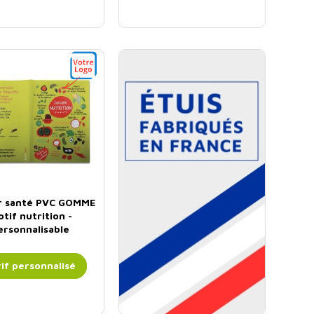
r santé PVC GOMME
Etuis fabriquées en
tif nutrition -
france
ersonnalisable
€
Prix
0
HT
,00
l'unité
if personnalisé
*Tarif pour 1 colis ou +