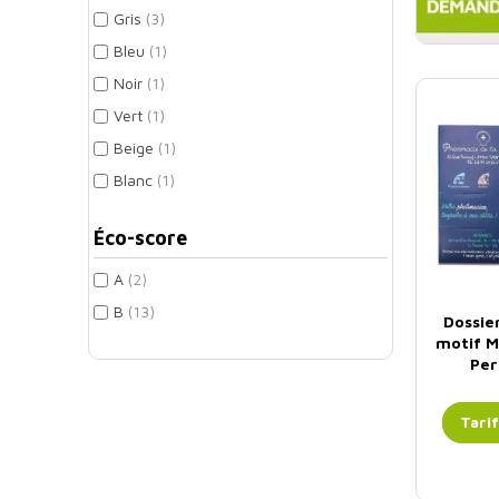
Gris
(3)
Bleu
(1)
Noir
(1)
Vert
(1)
Beige
(1)
Blanc
(1)
Éco-score
A
(2)
B
(13)
Dossie
motif M
Per
Tari