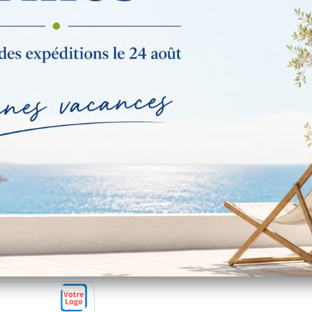
 santé pharmacie
Pochette ordonnance et
Carnet
onnalisable -
carte vitale finition
on Colorfeel Flash
couture - Georgia
Dès
f personnalisé
Tarif personnalisé
Soit 22
*Ta