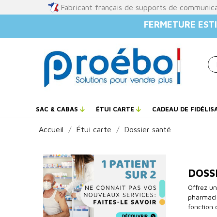
Fabricant français de supports de communic
FERMETURE ESTI
SAC & CABAS
ÉTUI CARTE
CADEAU DE FIDÉLIS
Accueil
Étui carte
Dossier santé
DOSS
Offrez u
pharmacie
fonction 