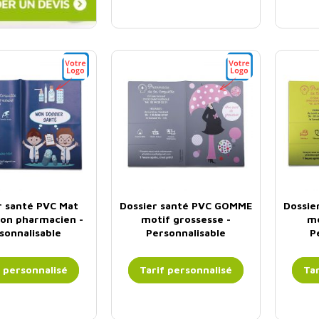
r santé PVC Mat
Dossier santé PVC GOMME
Dossie
on pharmacien -
motif grossesse -
mo
sonnalisable
Personnalisable
P
f personnalisé
Tarif personnalisé
Tar