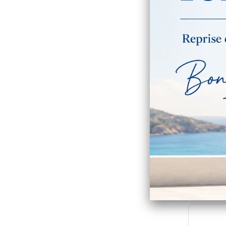
Dossier
pers
Collecti
Tari