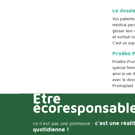
Le dossi
Vos patients
médical perm
glisser leur
et surtout v
C’est un sup
Proébo P
Proébo Pro
spécial fem
ainsi la vie
avec le doss
Promoplast 
Être
écoresponsabl
c'est une réali
ce n'est pas une promesse :
quotidienne !