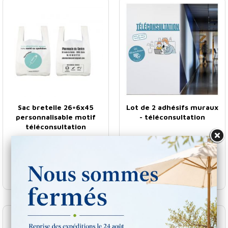
Sac bretelle 26+6x45
Lot de 2 adhésifs muraux
personnalisable motif
- téléconsultation
téléconsultation
€
Prix
149
HT
,00
le lot
Tarif personnalisé
*Tarif pour 1 lot ou +