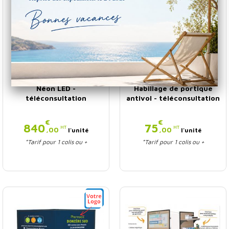
Néon LED -
Habillage de portique
téléconsultation
antivol - téléconsultation
€
€
Prix
Prix
840
75
HT
HT
,00
,00
l'unité
l'unité
*Tarif pour 1 colis ou +
*Tarif pour 1 colis ou +