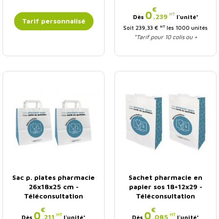
€
Prix
0
HT
,239
Dès
l'unité*
Tarif personnalisé
HT
Soit 239,33 €
les 1000 unités
*Tarif pour 10 colis ou +
Sac p. plates pharmacie
Sachet pharmacie en
26x18x25 cm -
papier sos 18+12x29 -
Téléconsultation
Téléconsultation
€
€
Prix
Prix
0
0
HT
HT
,211
,085
Dès
l'unité*
Dès
l'unité*