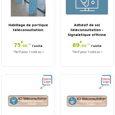
Habillage de portique
Adhésif de sol
téléconsultation
téléconsultation -
Signalétique officine
€
€
Prix
Prix
75
89
HT
HT
,00
,00
l'unité
l'unité
*Tarif pour 1 colis ou +
*Tarif pour 1 colis ou +