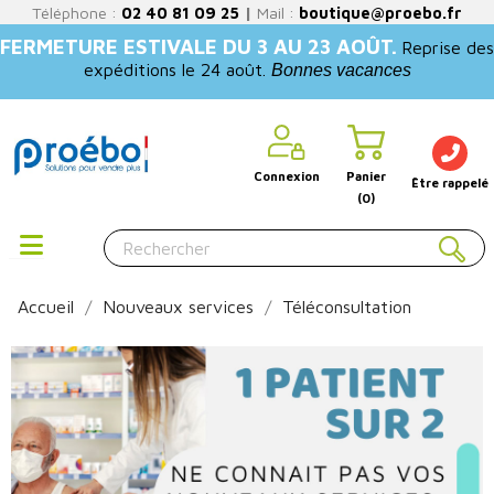
Téléphone :
02 40 81 09 25
|
Mail :
boutique@proebo.fr
FERMETURE ESTIVALE DU 3 AU 23 AOÛT.
Reprise des
expéditions le 24 août.
Bonnes vacances
Connexion
Panier
Être rappelé
(0)
Accueil
Nouveaux services
Téléconsultation