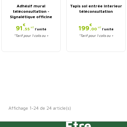
Adhésif mural
Tapis sol entrée interieur
téléconsultation -
téléconsultation
Signalétique officine
€
€
Prix
Prix
91
199
HT
HT
,55
,00
l'unité
l'unité
*Tarif pour 1 colis ou +
*Tarif pour 1 colis ou +
Affichage 1-24 de 24 article(s)
Être