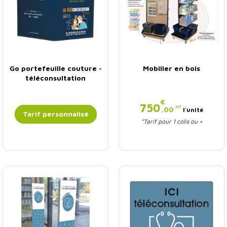
Go portefeuille couture -
Mobilier en bois
téléconsultation
€
Prix
750
HT
,00
l'unité
Tarif personnalisé
*Tarif pour 1 colis ou +