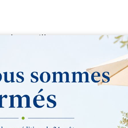
te le meilleur.
x de fabrication frança
S
COULEUR