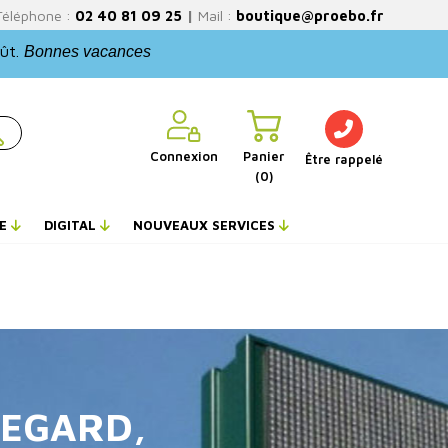
Téléphone :
02 40 81 09 25
|
Mail :
boutique@proebo.fr
oût.
Bonnes vacances
Connexion
Panier
Être rappelé
(0)
NE
DIGITAL
NOUVEAUX SERVICES
REGARD,