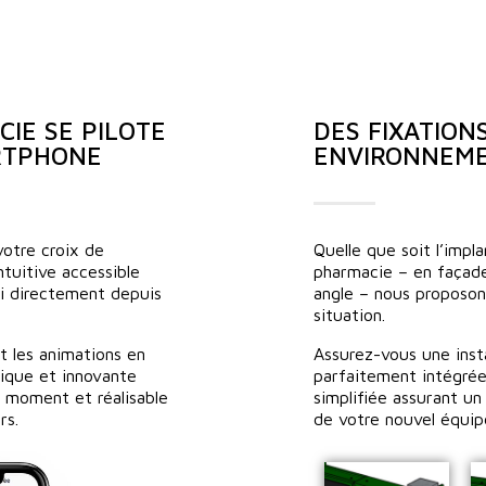
IE SE PILOTE
DES FIXATION
RTPHONE
ENVIRONNEM
votre croix de
Quelle que soit l’impl
tuitive accessible
pharmacie – en façade
si directement depuis
angle – nous proposon
situation.
et les animations en
Assurez-vous une insta
tique et innovante
parfaitement intégrée
t moment et réalisable
simplifiée assurant un
rs.
de votre nouvel équi