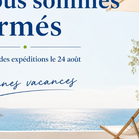
Coton
30 cm
7 cm
20 cm
Oui
50
C
Encre à l'eau