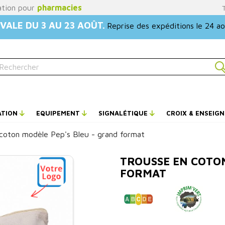
ation pour
pharmacies
VALE DU 3 AU 23 AOÛT.
Reprise des expéditions le 24 a
ATION
EQUIPEMENT
SIGNALÉTIQUE
CROIX & ENSEIG
coton modèle Pep's Bleu - grand format
TROUSSE EN COTON
FORMAT