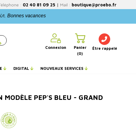
Téléphone :
02 40 81 09 25
|
Mail :
boutique@proebo.fr
oût.
Bonnes vacances
Connexion
Panier
Être rappelé
(0)
NE
DIGITAL
NOUVEAUX SERVICES
 MODÈLE PEP'S BLEU - GRAND