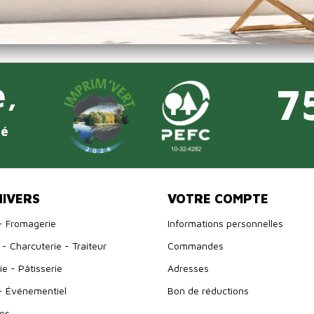
Imprim'vert
e,
7
té
NIVERS
VOTRE COMPTE
- Fromagerie
Informations personnelles
- Charcuterie - Traiteur
Commandes
e - Pâtisserie
Adresses
- Événementiel
Bon de réductions
es