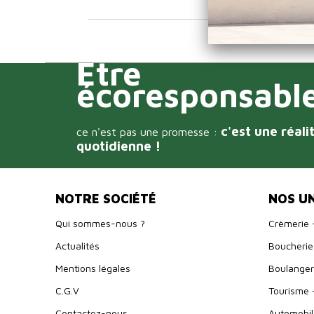
Être
écoresponsabl
c'est une réali
ce n'est pas une promesse :
quotidienne !
NOTRE SOCIÉTÉ
NOS U
Qui sommes-nous ?
Crèmerie 
Actualités
Boucherie 
Mentions légales
Boulangeri
C.G.V
Tourisme 
Contactez-nous
Automobil