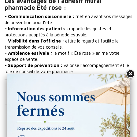
Les avantages de l’adhésif mural
pharmacie Été rose :
- Communication saisonnière :
met en avant vos messages
de prévention pour l’été.
- Information des patients :
rappelle les gestes et
protections adaptés à la période estivale.
- Visibilité dans l’officine :
attire le regard et facilite la
transmission de vos conseils.
- Ambiance estivale :
le motif « Été rose » anime votre
espace de vente.
- Support de prévention :
valorise l’accompagnement et le
rôle de conseil de votre pharmacie.
Nombre de colis
Prix du colis (HT)
1
45,00 €

Colis :
AJOUTER AU PANIER