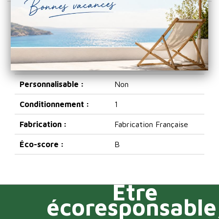
Détails du produit
Référence
G969TEL20
Personnalisable :
Non
Conditionnement :
1
Fabrication :
Fabrication Française
Éco-score :
B
Être
écoresponsable