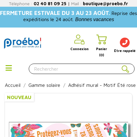
Téléphone :
02 40 81 09 25
|
Mail :
boutique@proebo.fr
FERMETURE ESTIVALE DU 3 AU 23 AOÛT.
Reprise des
expéditions le 24 août.
Bonnes vacances
Connexion
Panier
Être rappelé
(0)
Accueil
Gamme solaire
Adhésif mural - Motif Été rose
NOUVEAU