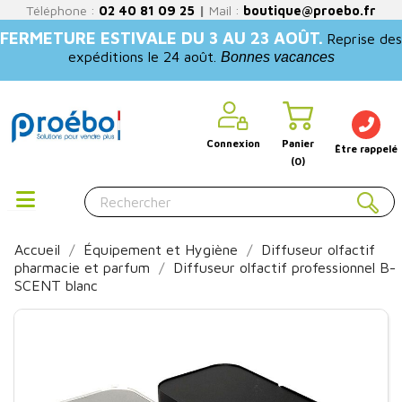
Téléphone :
02 40 81 09 25
|
Mail :
boutique@proebo.fr
FERMETURE ESTIVALE DU 3 AU 23 AOÛT.
Reprise des
expéditions le 24 août.
Bonnes vacances
Connexion
Panier
Être rappelé
(0)
Accueil
Équipement et Hygiène
Diffuseur olfactif
pharmacie et parfum
Diffuseur olfactif professionnel B-
SCENT blanc