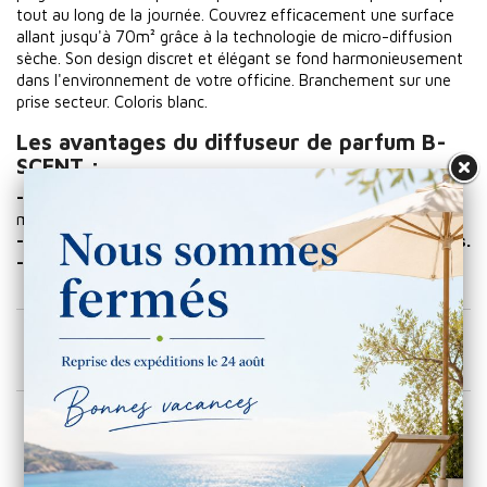
tout au long de la journée. Couvrez efficacement une surface
allant jusqu'à 70m² grâce à la technologie de micro-diffusion
sèche. Son design discret et élégant se fond harmonieusement
dans l'environnement de votre officine. Branchement sur une
prise secteur. Coloris blanc.
Les avantages du diffuseur de parfum B-
SCENT :
- Outil de marketing olfactif
: renforce votre image de
marque.
- Mettre en valeur vos rayons et augmenter vos ventes.
- Conception française

Colis :
AJOUTER AU PANIER
Détails du produit