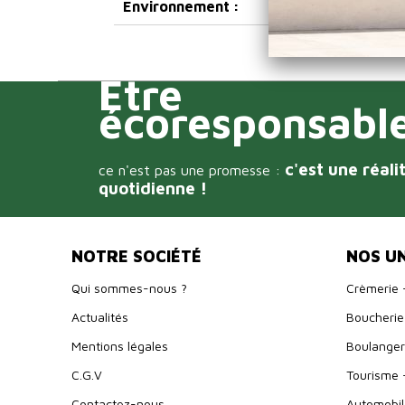
Environnement :
Être
écoresponsabl
c'est une réali
ce n'est pas une promesse :
quotidienne !
NOTRE SOCIÉTÉ
NOS U
Qui sommes-nous ?
Crèmerie 
Actualités
Boucherie 
Mentions légales
Boulangeri
C.G.V
Tourisme 
Contactez-nous
Automobil