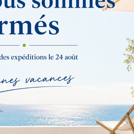
9,9 cm
21 cm
Oui
Quadri
250
Fabrication Française
B