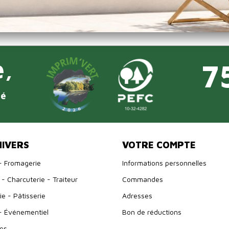
Imprim'vert
e,
7
té
NIVERS
VOTRE COMPTE
- Fromagerie
Informations personnelles
- Charcuterie - Traiteur
Commandes
e - Pâtisserie
Adresses
- Événementiel
Bon de réductions
es