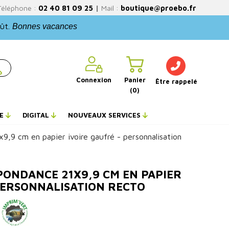
Téléphone :
02 40 81 09 25
|
Mail :
boutique@proebo.fr
oût.
Bonnes vacances
Connexion
Panier
Être rappelé
(0)
NE
DIGITAL
NOUVEAUX SERVICES
9,9 cm en papier ivoire gaufré - personnalisation
PONDANCE 21X9,9 CM EN PAPIER
PERSONNALISATION RECTO