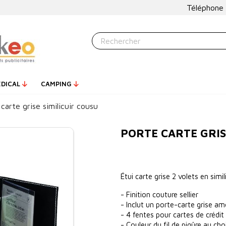
Téléphone
ÉDICAL
CAMPING
carte grise similicuir cousu
PORTE CARTE GRIS
Étui carte grise 2 volets en simil
- Finition couture sellier
- Inclut un porte-carte grise amo
- 4 fentes pour cartes de crédi
- Couleur du fil de piqûre au cho