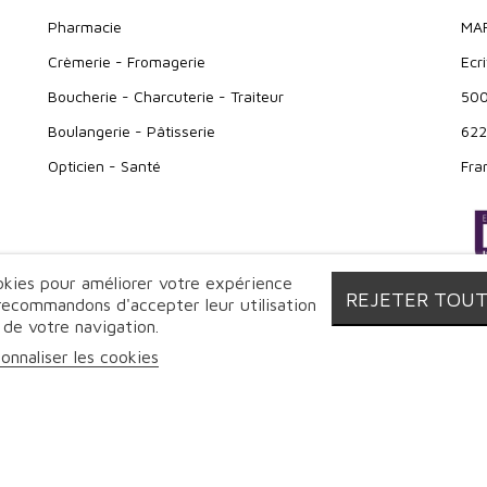
Pharmacie
MA
Crèmerie - Fromagerie
Ecr
Boucherie - Charcuterie - Traiteur
500
Boulangerie - Pâtisserie
622
Opticien - Santé
Fra
ookies pour améliorer votre expérience
REJETER TOU
 recommandons d'accepter leur utilisation
 de votre navigation.
onnaliser les cookies
© Markeo - 2026 | Tous droits réservés