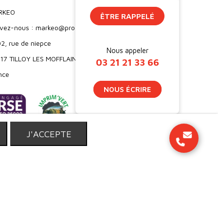
RKEO
ÊTRE RAPPELÉ
ivez-nous : markeo@proebo.fr
2, rue de niepce
Nous appeler
17 TILLOY LES MOFFLAINES
03 21 21 33 66
nce
NOUS ÉCRIRE
T
J'ACCEPTE