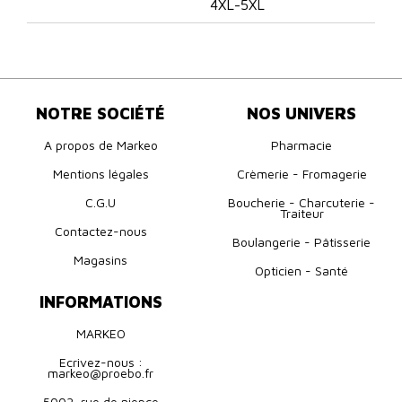
4XL-5XL
NOTRE SOCIÉTÉ
NOS UNIVERS
A propos de Markeo
Pharmacie
Mentions légales
Crèmerie - Fromagerie
C.G.U
Boucherie - Charcuterie -
Traiteur
Contactez-nous
Boulangerie - Pâtisserie
Magasins
Opticien - Santé
INFORMATIONS
MARKEO
Ecrivez-nous :
markeo@proebo.fr
5002, rue de niepce