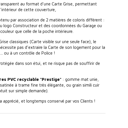
transparent au format d'une Carte Grise, permettant
 l'intérieur de cette couverture,
tenu par association de 2 matières de coloris différent :
du logo Constructeur et des coordonnées du Garage ou
ouleur que celle de la poche intérieure.
rise classiques (Carte visible sur une seule face), le
essite pas d'extraire la Carte de son logement pour la
... ou à un contrôle de Police !
rotégée dans son étui, et ne risque pas de souffirir de
res PVC recyclable "Prestige"
: gomme mat unie,
 satinée à trame fine très élégante, ou grain simili cuir
atuit sur simple demande).
ra apprécié, et longtemps conservé par vos Clients !