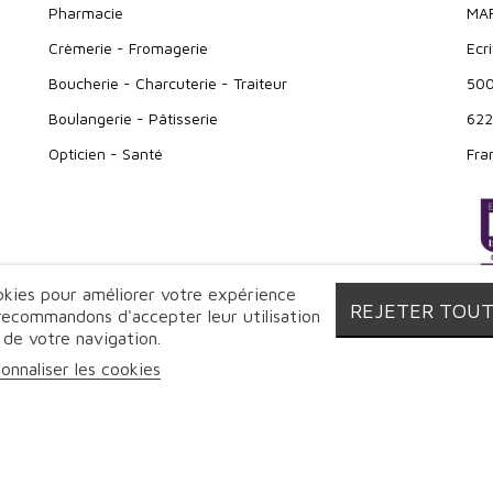
Pharmacie
MA
Crèmerie - Fromagerie
Ecr
Boucherie - Charcuterie - Traiteur
500
Boulangerie - Pâtisserie
622
Opticien - Santé
Fra
ookies pour améliorer votre expérience
REJETER TOU
 recommandons d'accepter leur utilisation
 de votre navigation.
onnaliser les cookies
© Markeo - 2026 | Tous droits réservés