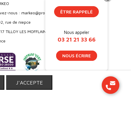
RKEO
ÊTRE RAPPELÉ
ivez-nous : markeo@proebo.fr
2, rue de niepce
17 TILLOY LES MOFFLAINES
Nous appeler
03 21 21 33 66
nce
NOUS ÉCRIRE
T
J'ACCEPTE