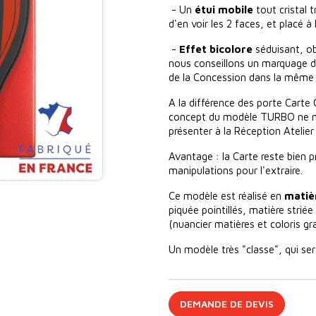
- Un
étui mobile
tout cristal 
d'en voir les 2 faces, et placé à
-
Effet bicolore
séduisant, ob
nous conseillons un marquage 
de la Concession dans la même c
A la différence des porte Carte G
concept du modèle TURBO ne néc
présenter à la Réception Atelier 
Avantage : la Carte reste bien p
manipulations pour l'extraire.
Ce modèle est réalisé en
matiè
piquée pointillés, matière striée
(nuancier matières et coloris gr
Un modèle très "classe", qui se
DEMANDE DE DEVIS