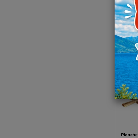
Grille 
fromag
1
Dès
*Tarif
Exis
Planche