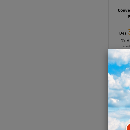
Couve
p
Dès
*Tarif
Exis