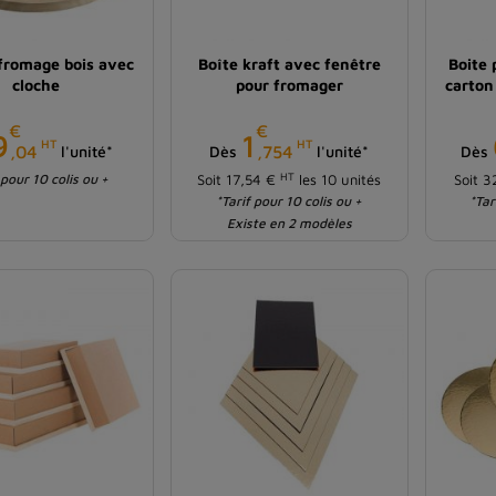
 fromage bois avec
Boîte kraft avec fenêtre
Boite 
cloche
pour fromager
carton
€
€
Prix
Prix
9
1
HT
HT
,04
,754
l'unité*
Dès
l'unité*
Dès
HT
 pour 10 colis ou +
Soit 17,54 €
les 10 unités
Soit 
*Tarif pour 10 colis ou +
*Tar
Existe en 2 modèles