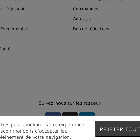
 - Pâtisserie
Commandes
Adresses
 Événementiel
Bon de réductions
es
 Santé
Suivez-nous sur les réseaux
ookies pour améliorer votre expérience
REJETER TOU
s recommandons d'accepter leur
r pleinement de votre navigation.