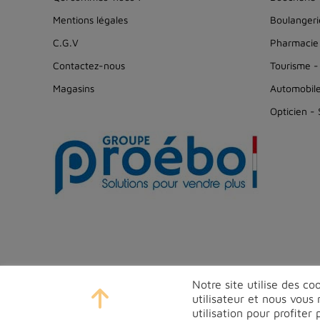
Mentions légales
Boulangerie
C.G.V
Pharmacie
Contactez-nous
Tourisme -
Magasins
Automobil
Opticien -
Notre site utilise des c
utilisateur et nous vou
utilisation pour profite