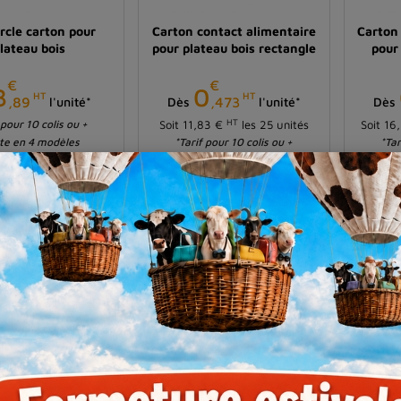
rcle carton pour
Carton contact alimentaire
Carton
lateau bois
pour plateau bois rectangle
pour
€
€
Prix
Prix
3
0
HT
HT
,89
,473
l'unité*
Dès
l'unité*
Dès
HT
 pour 10 colis ou +
Soit 11,83 €
les 25 unités
Soit 16
te en 4 modèles
*Tarif pour 10 colis ou +
*Tar
Existe en 3 modèles
Ex