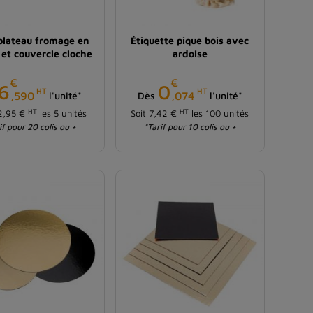
plateau fromage en
Étiquette pique bois avec
 et couvercle cloche
ardoise
€
€
Prix
Prix
6
0
HT
HT
,590
,074
l'unité*
Dès
l'unité*
HT
HT
32,95 €
les 5 unités
Soit 7,42 €
les 100 unités
if pour 20 colis ou +
*Tarif pour 10 colis ou +