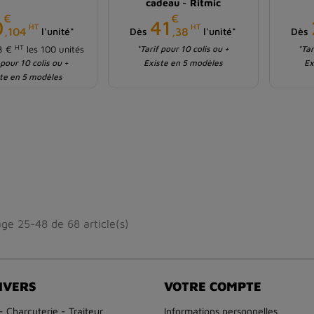
cadeau - Ritmic
€
€
Prix
Prix
0
41
HT
HT
,104
,38
l'unité*
Dès
l'unité*
Dès
HT
43 €
les 100 unités
*Tarif pour 10 colis ou +
*Tar
 pour 10 colis ou +
Existe en 5 modèles
Ex
te en 5 modèles
age 25-48 de 68 article(s)
IVERS
VOTRE COMPTE
- Charcuterie - Traiteur
Informations personnelles