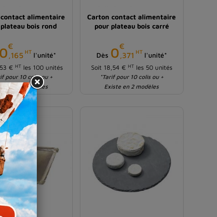
 contact alimentaire
Carton contact alimentaire
 plateau bois rond
pour plateau bois carré
€
€
Prix
Prix
0
0
HT
HT
,165
,371
l'unité*
Dès
l'unité*
HT
HT
,53 €
les 100 unités
Soit 18,54 €
les 50 unités
if pour 10 colis ou +
*Tarif pour 10 colis ou +
iste en 5 modèles
Existe en 2 modèles