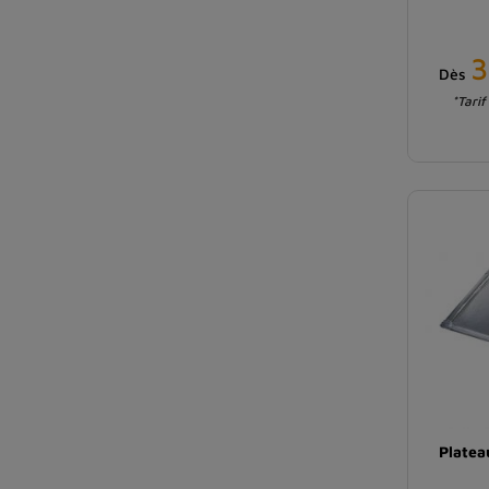
3
Dès
*Tarif
Platea