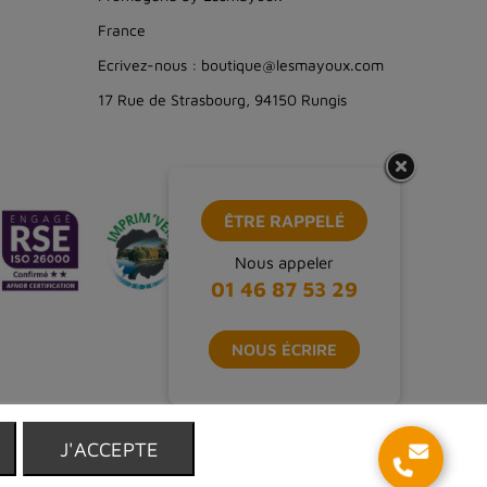
France
Ecrivez-nous : boutique@lesmayoux.com
17 Rue de Strasbourg, 94150 Rungis
ÊTRE RAPPELÉ
Nous appeler
01 46 87 53 29
NOUS ÉCRIRE
T
J'ACCEPTE