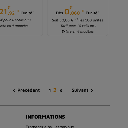
€
€
Prix
Prix
21
0
HT
HT
,92
,060
l'unité*
Dès
l'unité*
HT
if pour 10 colis ou +
Soit 30,06 €
les 500 unités
iste en 4 modèles
*Tarif pour 10 colis ou +
Existe en 4 modèles
2


Précédent
Suivant
1
3
INFORMATIONS
Fromagerie by Lesmayoux