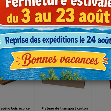
de présentation à
Plateau à fromage osier
Pla
e imitation osier
rond
naturel
€
€
Prix
Prix
5
2
HT
HT
,89
,43
l'unité*
Dès
l'unité*
Dès
 pour 10 colis ou +
*Tarif pour 50 colis ou +
Soit 8
te en 2 modèles
Existe en 4 modèles
*Tar
Ex
 apéro bois écorce
Plateau de transport carton