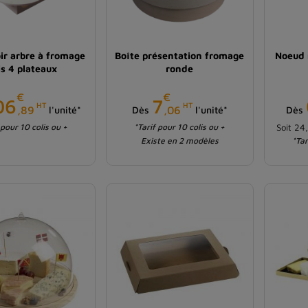
ir arbre à fromage
Boîte présentation fromage
Noeud 
is 4 plateaux
ronde
€
€
Prix
Prix
06
7
HT
HT
,89
,06
l'unité*
Dès
l'unité*
Dès
 pour 10 colis ou +
*Tarif pour 10 colis ou +
Soit 24
Existe en 2 modèles
*Tar