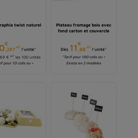
raphia twist naturel
Plateau fromage bois avec
fond carton et couvercle
€
€
Prix
Prix
0
11
HT
HT
,247
,88
l'unité*
Dès
l'unité*
HT
,69 €
les 100 unités
*Tarif pour 100 colis ou +
if pour 10 colis ou +
Existe en 2 modèles