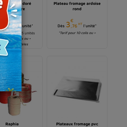
teau carton doré
Plateau fromage ardoise
rectangulaire
rond
€
€
Prix
Prix
0
3
HT
HT
,343
,76
l'unité*
Dès
l'unité*
HT
,57 €
les 25 unités
*Tarif pour 10 colis ou +
if pour 10 colis ou +
iste en 2 modèles
Raphia
Plateaux fromage pvc