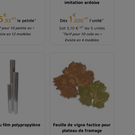
imitation ardoise
€
€
Prix
Prix
6
1
HT
HT
,92
,020
le pelote*
Dès
l'unité*
HT
f pour 10 pelote ou +
Soit 5,10 €
les 5 unités
iste en 12 modèles
*Tarif pour 10 colis ou +
Existe en 4 modèles
u film polypropylène
Feuille de vigne factice pour
plateau de fromage