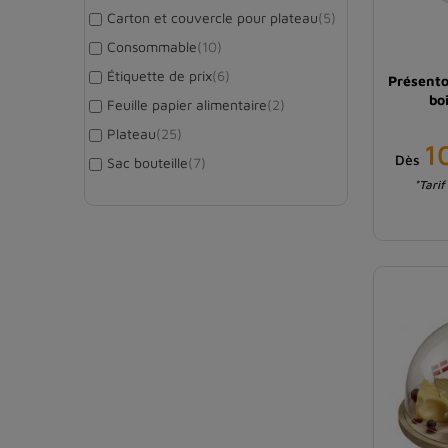
Carton et couvercle pour plateau
(5)
Consommable
(10)
Étiquette de prix
(6)
Présento
bo
Feuille papier alimentaire
(2)
Plateau
(25)
1
Dès
Sac bouteille
(7)
*Tarif