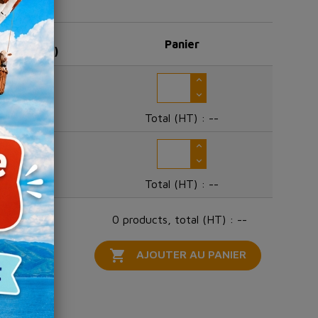
10 +
Panier
(prix HT)
76,26 €
Total (HT) :
--
111,14 €
Total (HT) :
--
0 products, total (HT) : --

AJOUTER AU PANIER