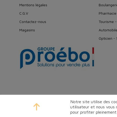
Mentions légales
Boulangeri
C.G.V
Pharmacie
Contactez-nous
Tourisme -
Magasins
Automobil
Opticien -
Notre site utilise des c
utilisateur et nous vous
pour profiter pleinement