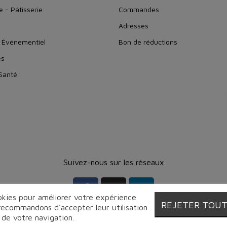
e - Pâtisserie
Commandes
Adresses
 Événementiel
Bon de réductions
es
 Santé
Suivez-nous sur les réseaux
ookies pour améliorer votre expérience
REJETER TOU
 recommandons d'accepter leur utilisation
 de votre navigation.