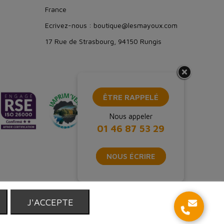
France
Ecrivez-nous : boutique@lesmayoux.com
17 Rue de Strasbourg, 94150 Rungis
ÊTRE RAPPELÉ
Nous appeler
01 46 87 53 29
NOUS ÉCRIRE
T
J'ACCEPTE