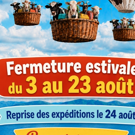
1-4
5-9
férence
(prix HT)
(prix HT)
LATO2030
91,97 €
84,11 €
LATO3040
128,25 €
116,03 €