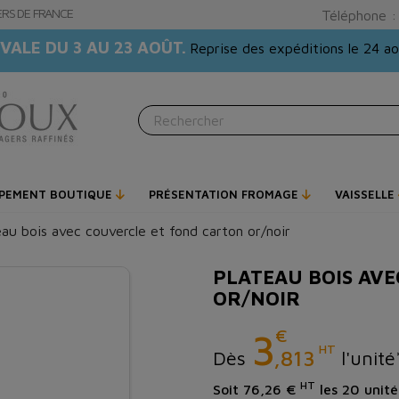
GERS DE FRANCE
Téléphone 
VALE DU 3 AU 23 AOÛT.
Reprise des expéditions le 24 a
IPEMENT BOUTIQUE
PRÉSENTATION FROMAGE
VAISSELLE
eau bois avec couvercle et fond carton or/noir
PLATEAU BOIS AV
OR/NOIR
€
3
HT
,813
Dès
l'unité
HT
Soit 76,26 €
les 20 unité