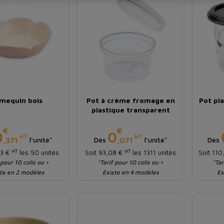
mequin bois
Pot à crème fromage en
Pot pl
plastique transparent
€
€
Prix
Prix
0
0
HT
HT
,371
,071
l'unité*
Dès
l'unité*
Dès
HT
HT
53 €
les 50 unités
Soit 93,08 €
les 1311 unités
Soit 11
 pour 10 colis ou +
*Tarif pour 10 colis ou +
*Tar
te en 2 modèles
Existe en 4 modèles
Ex