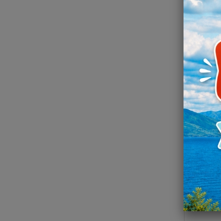
Cuillè
Dès
Soit 4,3
*Tari