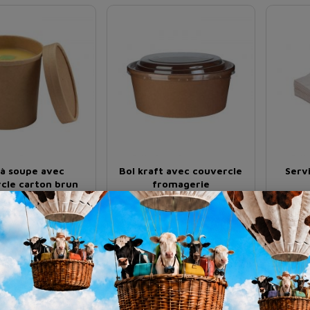
 à soupe avec
Bol kraft avec couvercle
Servi
cle carton brun
fromagerie
€
€
Prix
Prix
0
0
HT
HT
,162
,100
l'unité*
Dès
l'unité*
Dès
HT
HT
05 €
les 25 unités
Soit 5,01 €
les 50 unités
Soit 48
f pour 1 colis ou +
*Tarif pour 10 colis ou +
*Ta
te en 4 modèles
Existe en 6 modèles
Ex