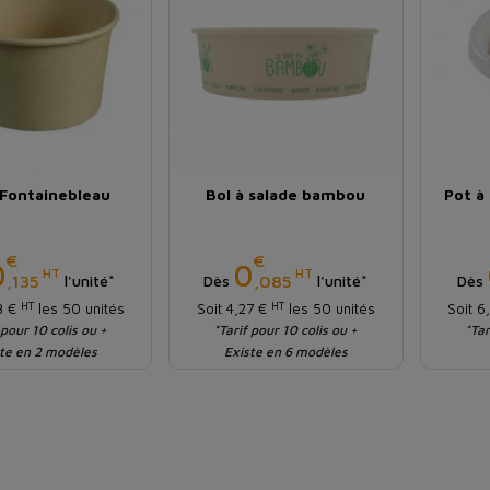
 Fontainebleau
Bol à salade bambou
Pot à
€
€
Prix
Prix
0
0
HT
HT
,135
,085
l'unité*
Dès
l'unité*
Dès
HT
HT
73 €
les 50 unités
Soit 4,27 €
les 50 unités
Soit 6
 pour 10 colis ou +
*Tarif pour 10 colis ou +
*Tar
te en 2 modèles
Existe en 6 modèles