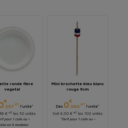
ette ronde fibre
Mini brochette bleu blanc
vegetal
rouge 9cm
€
€
Prix
Prix
0
0
HT
HT
,057
,060
l'unité*
Dès
l'unité*
HT
HT
,86 €
les 50 unités
Soit 6,00 €
les 100 unités
rif pour 1 colis ou +
*Tarif pour 1 colis ou +
iste en 5 modèles