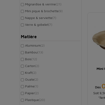
Mignardise & verrine
(21)
Mini pique & brochette
(9)
Nappe & serviette
(7)
Verre & gobelet
(7)
Matière
Aluminium
(2)
Bambou
(13)
Bois
(12)
Carton
(2)
Mini 
Kraft
(2)
Ouate
(2)
Palme
(1)
Dès
Papier
(2)
Soit 9,
*Tari
Plastique
(20)