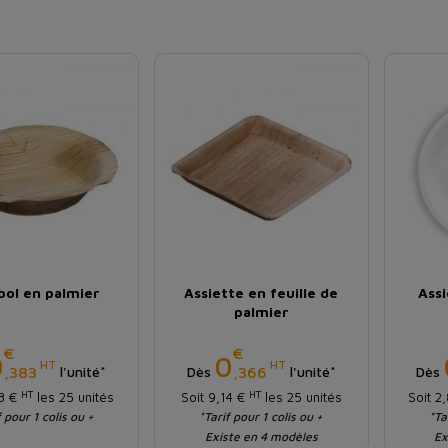
bol en palmier
Assiette en feuille de
Assi
palmier
€
€
Prix
Prix
0
0
HT
HT
,383
,366
l'unité*
Dès
l'unité*
Dès
HT
HT
58 €
les 25 unités
Soit 9,14 €
les 25 unités
Soit 2
f pour 1 colis ou +
*Tarif pour 1 colis ou +
*Ta
Existe en 4 modèles
Ex