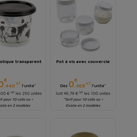
astique transparent
Pot à vis avec couvercle
€
€
Prix
Prix
0
0
HT
HT
,440
,468
l'unité*
Dès
l'unité*
HT
HT
0,00 €
les 250 unités
Soit 46,79 €
les 100 unités
if pour 10 colis ou +
*Tarif pour 10 colis ou +
iste en 2 modèles
Existe en 2 modèles