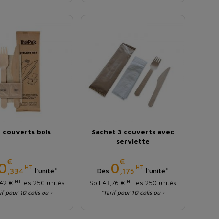
t couverts bois
Sachet 3 couverts avec
serviette
€
€
Prix
Prix
0
0
HT
HT
,334
,175
l'unité*
Dès
l'unité*
HT
HT
,42 €
les 250 unités
Soit 43,76 €
les 250 unités
if pour 10 colis ou +
*Tarif pour 10 colis ou +