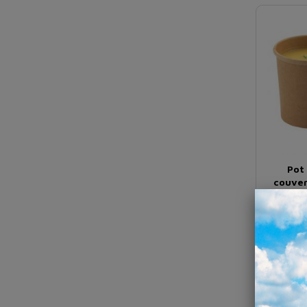
Pot
couver
Dès
Soit 4,
*Tari
Exis