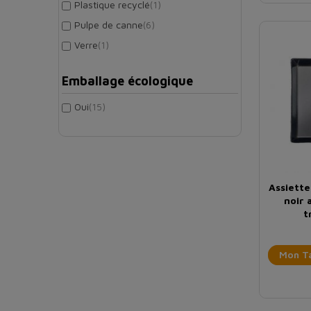
Plastique recyclé
(1)
Pulpe de canne
(6)
Verre
(1)
Emballage écologique
Oui
(15)
Assiette
noir 
t
Mon Ta