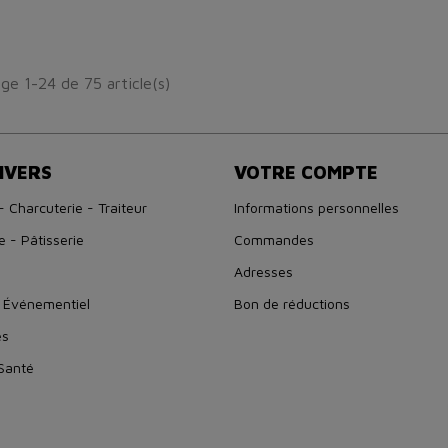
ge 1-24 de 75 article(s)
IVERS
VOTRE COMPTE
- Charcuterie - Traiteur
Informations personnelles
e - Pâtisserie
Commandes
Adresses
 Événementiel
Bon de réductions
es
 Santé