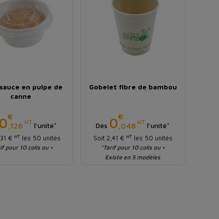
 sauce en pulpe de
Gobelet fibre de bambou
canne
€
€
Prix
Prix
0
0
HT
HT
,126
,048
l'unité*
Dès
l'unité*
HT
HT
,31 €
les 50 unités
Soit 2,41 €
les 50 unités
if pour 10 colis ou +
*Tarif pour 10 colis ou +
Existe en 5 modèles