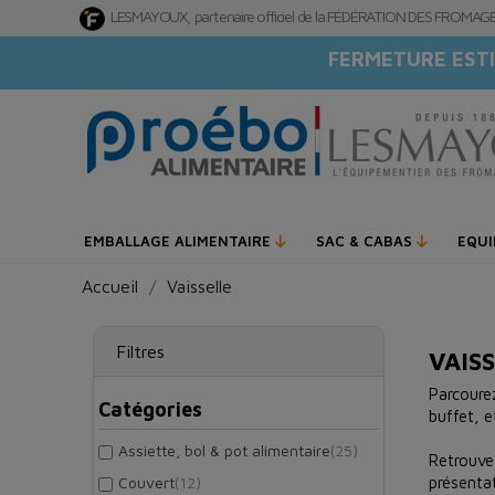
LESMAYOUX, partenaire officiel de la FÉDÉRATION DES FROMA
FERMETURE ESTI
EMBALLAGE ALIMENTAIRE
SAC & CABAS
EQU
Accueil
Vaisselle
Filtres
VAIS
Parcoure
Catégories
buffet, e
Assiette, bol & pot alimentaire
(25)
Retrouvez
Couvert
(12)
présentat