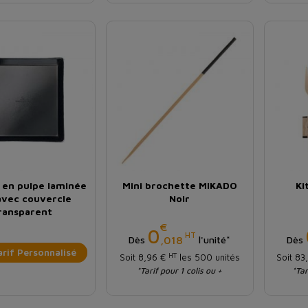
 en pulpe laminée
Mini brochette MIKADO
Ki
avec couvercle
Noir
ransparent
€
Prix
0
HT
,018
Dès
l'unité*
Dès
rif Personnalisé
HT
Soit 8,96 €
les 500 unités
Soit 83
*Tarif pour 1 colis ou +
*Tar