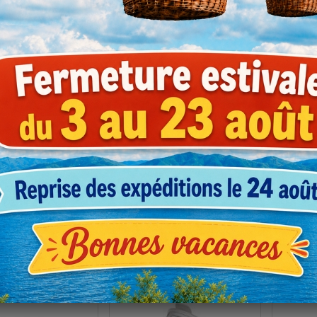
re entremet bois
Fourchette bois
Petite
16.5 cm
€
€
Prix
Prix
0
0
HT
HT
,043
,038
l'unité*
Dès
l'unité*
Dès
HT
HT
2 €
les 100 unités
Soit 3,79 €
les 100 unités
Soit 2
f pour 1 colis ou +
*Tarif pour 1 colis ou +
*Ta