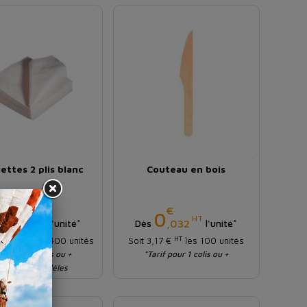
ettes 2 plis blanc
Couteau en bois
€
€
Prix
Prix
0
0
HT
HT
,020
,032
l'unité*
Dès
l'unité*
HT
HT
,99 €
les 2400 unités
Soit 3,17 €
les 100 unités
rif pour 1 colis ou +
*Tarif pour 1 colis ou +
iste en 2 modèles