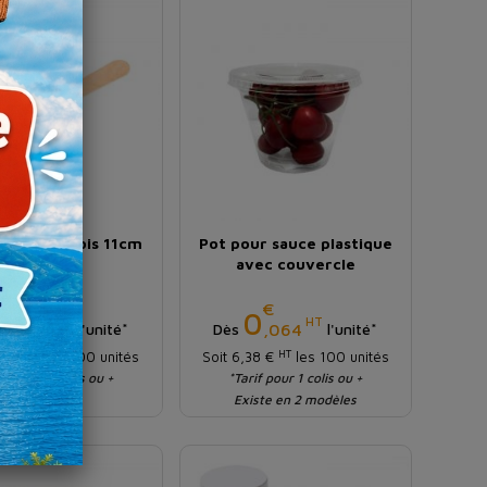
 cuillère bois 11cm
Pot pour sauce plastique
avec couvercle
€
€
Prix
Prix
0
0
HT
HT
,028
,064
l'unité*
Dès
l'unité*
HT
HT
,84 €
les 100 unités
Soit 6,38 €
les 100 unités
rif pour 1 colis ou +
*Tarif pour 1 colis ou +
Existe en 2 modèles