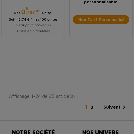
personnalisable
€
Prix
0
HT
,437
Dès
l'unité*
Mon Tarif Personnalisé
HT
Soit 43,74 €
les 100 unités
*Tarif pour 1 colis ou +
Existe en 6 modèles
Affichage 1-24 de 25 article(s)
1

Suivant
2
NOTRE SOCIÉTÉ
NOS UNIVERS