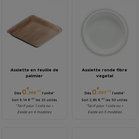
Assiette en feuille de
Assiette ronde fibre
palmier
vegetal
€
€
Prix
Prix
0
0
HT
HT
,366
,057
Dès
l'unité*
Dès
l'unité*
HT
HT
Soit 9,14 €
les 25 unités
Soit 2,86 €
les 50 unités
*Tarif pour 1 colis ou +
*Tarif pour 1 colis ou +
Existe en 4 modèles
Existe en 5 modèles