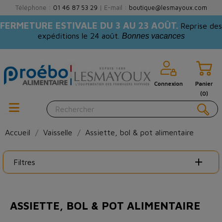
Téléphone :
01 46 87 53 29
| E-mail :
boutique@lesmayoux.com
FERMETURE ESTIVALE DU 3 AU 23 AOÛT.
Reprise des
expéditions le 24 août.
Bonnes vacances
Connexion
Panier
(0)
Accueil
Vaisselle
Assiette, bol & pot alimentaire
Filtres
ASSIETTE, BOL & POT ALIMENTAIRE