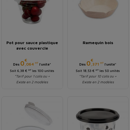
Pot pour sauce plastique
Ramequin bois
avec couvercle
€
€
Prix
Prix
0
0
HT
HT
,064
,371
Dès
l'unité*
Dès
l'unité*
HT
HT
Soit 6,38 €
les 100 unités
Soit 18,53 €
les 50 unités
*Tarif pour 1 colis ou +
*Tarif pour 10 colis ou +
Existe en 2 modèles
Existe en 2 modèles