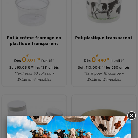
Pot à crème fromage en
Pot plastique transparent
plastique transparent
€
€
Prix
Prix
0
0
HT
HT
,071
,440
Dès
l'unité*
Dès
l'unité*
HT
HT
Soit 93,08 €
les 1311 unités
Soit 110,00 €
les 250 unités
*Tarif pour 10 colis ou +
*Tarif pour 10 colis ou +
Existe en 4 modèles
Existe en 2 modèles