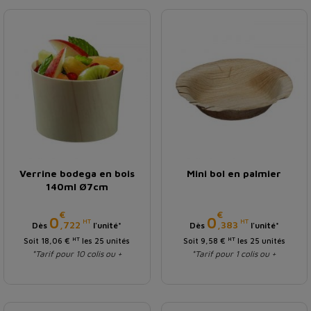
Verrine bodega en bois
Mini bol en palmier
140ml Ø7cm
€
€
Prix
Prix
0
0
HT
HT
,722
,383
Dès
l'unité*
Dès
l'unité*
HT
HT
Soit 18,06 €
les 25 unités
Soit 9,58 €
les 25 unités
*Tarif pour 10 colis ou +
*Tarif pour 1 colis ou +