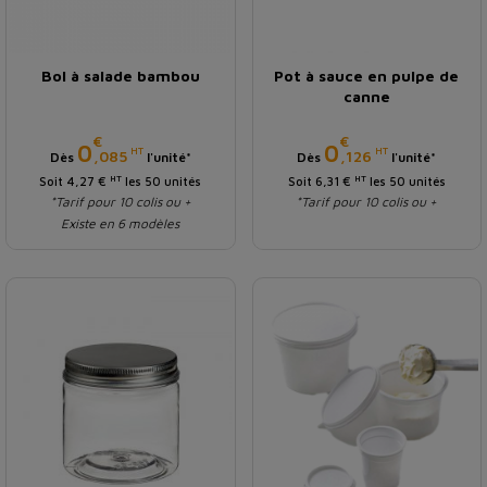
Bol à salade bambou
Pot à sauce en pulpe de
canne
€
€
Prix
Prix
0
0
HT
HT
,085
,126
Dès
l'unité*
Dès
l'unité*
HT
HT
Soit 4,27 €
les 50 unités
Soit 6,31 €
les 50 unités
*Tarif pour 10 colis ou +
*Tarif pour 10 colis ou +
Existe en 6 modèles