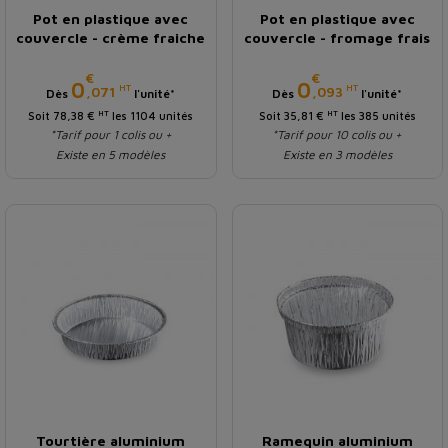
Pot en plastique avec
Pot en plastique avec
couvercle - crème fraiche
couvercle - fromage frais
€
€
Prix
Prix
0
0
HT
HT
,071
,093
Dès
l'unité*
Dès
l'unité*
HT
HT
Soit 78,38 €
les 1104 unités
Soit 35,81 €
les 385 unités
*Tarif pour 1 colis ou +
*Tarif pour 10 colis ou +
Existe en 5 modèles
Existe en 3 modèles
Tourtière aluminium
Ramequin aluminium