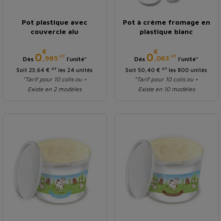
Pot plastique avec
Pot à crème fromage en
couvercle alu
plastique blanc
€
€
Prix
Prix
0
0
HT
HT
,985
,063
Dès
l'unité*
Dès
l'unité*
HT
HT
Soit 23,64 €
les 24 unités
Soit 50,40 €
les 800 unités
*Tarif pour 10 colis ou +
*Tarif pour 10 colis ou +
Existe en 2 modèles
Existe en 10 modèles