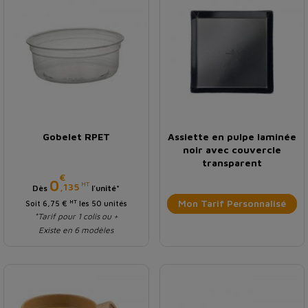
Gobelet RPET
Assiette en pulpe laminée
noir avec couvercle
transparent
€
Prix
0
HT
,135
Dès
l'unité*
Mon Tarif Personnalisé
HT
Soit 6,75 €
les 50 unités
*Tarif pour 1 colis ou +
Existe en 6 modèles