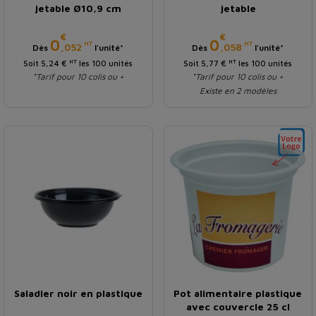
jetable Ø10,9 cm
jetable
€
€
Prix
Prix
0
0
HT
HT
,052
,058
Dès
l'unité*
Dès
l'unité*
HT
HT
Soit 5,24 €
les 100 unités
Soit 5,77 €
les 100 unités
*Tarif pour 10 colis ou +
*Tarif pour 10 colis ou +
Existe en 2 modèles
Saladier noir en plastique
Pot alimentaire plastique
avec couvercle 25 cl