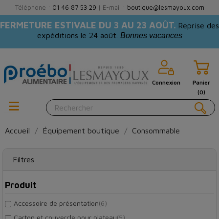
Téléphone :
01 46 87 53 29
| E-mail :
boutique@lesmayoux.com
FERMETURE ESTIVALE DU 3 AU 23 AOÛT.
Reprise des
expéditions le 24 août.
Bonnes vacances
Connexion
Panier
(0)
Accueil
Équipement boutique
Consommable
Filtres
Produit
Accessoire de présentation
(6)
Carton et couvercle pour plateau
(5)