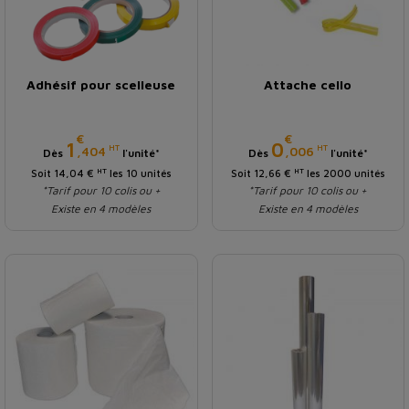
Adhésif pour scelleuse
Attache cello
€
€
Prix
Prix
1
0
HT
HT
,404
,006
Dès
l'unité*
Dès
l'unité*
HT
HT
Soit 14,04 €
les 10 unités
Soit 12,66 €
les 2000 unités
*Tarif pour 10 colis ou +
*Tarif pour 10 colis ou +
Existe en 4 modèles
Existe en 4 modèles