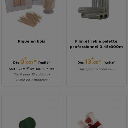
Pique en bois
Film étirable palette
professionnel 0.45x300m
€
€
Prix
Prix
0
13
HT
HT
,001
,00
Dès
l'unité*
Dès
l'unité*
HT
Soit 1,23 €
les 1000 unités
*Tarif pour 10 colis ou +
*Tarif pour 10 colis ou +
Existe en 2 modèles