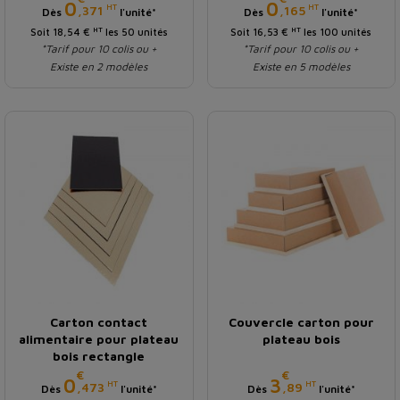
Prix
Prix
0
0
HT
HT
,371
,165
Dès
l'unité*
Dès
l'unité*
HT
HT
Soit 18,54 €
les 50 unités
Soit 16,53 €
les 100 unités
*Tarif pour 10 colis ou +
*Tarif pour 10 colis ou +
Existe en 2 modèles
Existe en 5 modèles
Carton contact
Couvercle carton pour
alimentaire pour plateau
plateau bois
bois rectangle
€
€
Prix
Prix
0
3
HT
HT
,473
,89
Dès
l'unité*
Dès
l'unité*