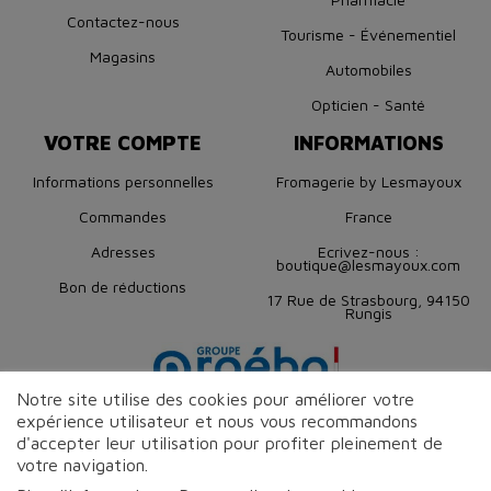
Contactez-nous
Tourisme - Événementiel
Magasins
Automobiles
Opticien - Santé
VOTRE COMPTE
INFORMATIONS
Informations personnelles
Fromagerie by Lesmayoux
Commandes
France
Adresses
Ecrivez-nous :
boutique@lesmayoux.com
Bon de réductions
17 Rue de Strasbourg, 94150
Rungis
Notre site utilise des cookies pour améliorer votre
expérience utilisateur et nous vous recommandons
d'accepter leur utilisation pour profiter pleinement de
votre navigation.