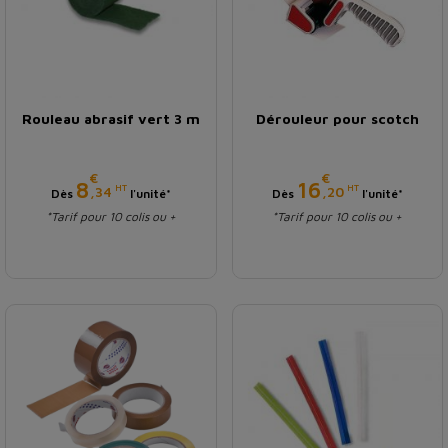
Rouleau abrasif vert 3 m
Dérouleur pour scotch
€
€
Prix
Prix
8
16
HT
HT
,34
,20
Dès
l'unité*
Dès
l'unité*
*Tarif pour 10 colis ou +
*Tarif pour 10 colis ou +