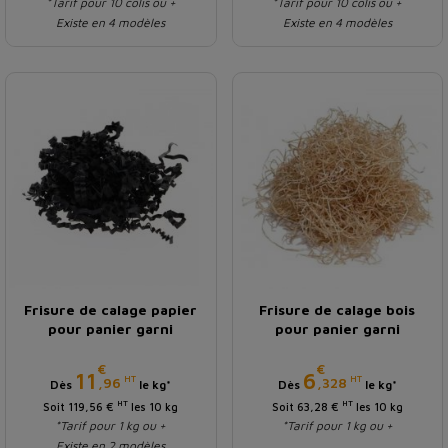
*Tarif pour 10 colis ou +
*Tarif pour 10 colis ou +
Existe en 4 modèles
Existe en 4 modèles
Frisure de calage papier
Frisure de calage bois
pour panier garni
pour panier garni
€
€
Prix
Prix
11
6
HT
HT
,96
,328
Dès
le kg*
Dès
le kg*
HT
HT
Soit 119,56 €
les 10 kg
Soit 63,28 €
les 10 kg
*Tarif pour 1 kg ou +
*Tarif pour 1 kg ou +
Existe en 2 modèles