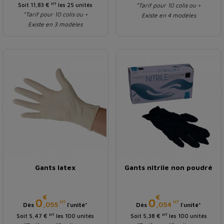
HT
Soit 11,83 €
les 25 unités
*Tarif pour 10 colis ou +
*Tarif pour 10 colis ou +
Existe en 4 modèles
Existe en 3 modèles
Gants latex
Gants nitrile non poudré
€
€
Prix
Prix
0
0
HT
HT
,055
,054
Dès
l'unité*
Dès
l'unité*
HT
HT
Soit 5,47 €
les 100 unités
Soit 5,38 €
les 100 unités