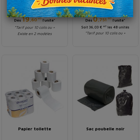
€
€
Prix
Prix
19
0
HT
HT
,60
,751
Dès
l'unité*
Dès
l'unité*
HT
*Tarif pour 10 colis ou +
Soit 36,03 €
les 48 unités
*Tarif pour 10 colis ou +
Existe en 2 modèles
Papier toilette
Sac poubelle noir