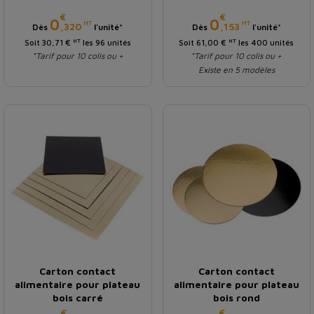
€
€
Prix
Prix
0
0
HT
HT
,320
,153
Dès
l'unité*
Dès
l'unité*
HT
HT
Soit 30,71 €
les 96 unités
Soit 61,00 €
les 400 unités
*Tarif pour 10 colis ou +
*Tarif pour 10 colis ou +
Existe en 5 modèles
Carton contact
Carton contact
alimentaire pour plateau
alimentaire pour plateau
bois carré
bois rond
€
€