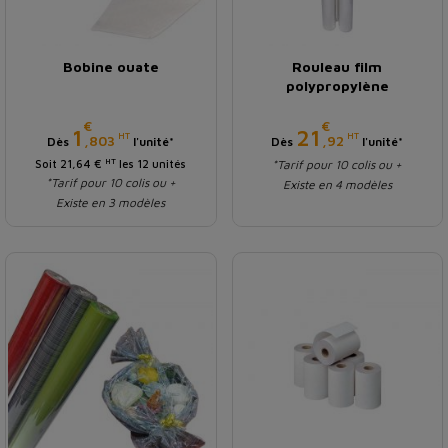
Bobine ouate
Rouleau film
polypropylène
€
€
Prix
Prix
1
21
HT
HT
,803
,92
Dès
l'unité*
Dès
l'unité*
HT
Soit 21,64 €
les 12 unités
*Tarif pour 10 colis ou +
*Tarif pour 10 colis ou +
Existe en 4 modèles
Existe en 3 modèles