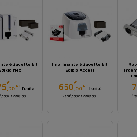
nte étiquette kit
Imprimante étiquette kit
Rub
Edikio flex
Edikio Access
argen
Ed
€
€
Prix
Prix
75
650
7
HT
HT
,00
,00
l'unité
l'unité
f pour 1 colis ou +
*Tarif pour 1 colis ou +
*Ta