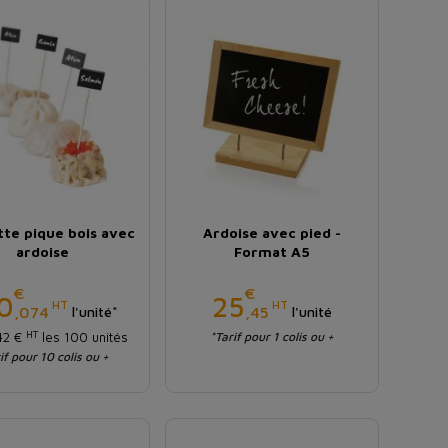
tte pique bois avec
Ardoise avec pied -
ardoise
Format A5
€
€
Prix
Prix
0
25
HT
HT
,074
,45
l'unité*
l'unité
HT
,42 €
les 100 unités
*Tarif pour 1 colis ou +
if pour 10 colis ou +