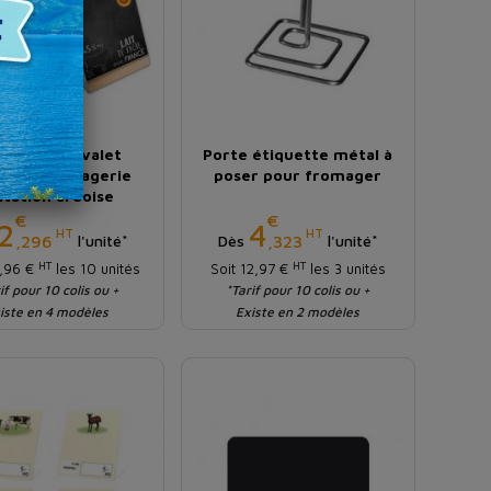
quette chevalet
Porte étiquette métal à
erie fromagerie
poser pour fromager
itation ardoise
€
€
Prix
Prix
2
4
HT
HT
,296
,323
l'unité*
Dès
l'unité*
HT
HT
2,96 €
les 10 unités
Soit 12,97 €
les 3 unités
if pour 10 colis ou +
*Tarif pour 10 colis ou +
iste en 4 modèles
Existe en 2 modèles