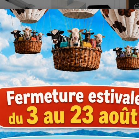
'impression blanc
Etiquette PVC noir ou
Etique
 pour imprimante
blanche pour imprimante
ardois
o Flex - 500...
Edikio
€
€
Prix
Prix
28
0
HT
HT
,12
,153
l'unité
Dès
l'unité*
Dès
HT
f pour 1 colis ou +
Soit 15,30 €
les 100 unités
Soit 25
te en 2 modèles
*Tarif pour 1 colis ou +
*Ta
Existe en 4 modèles