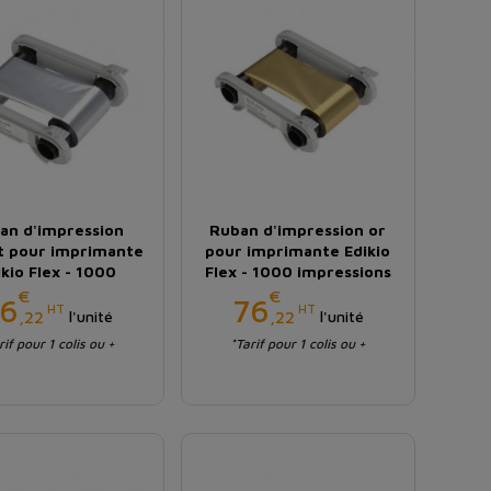
an d'impression
Ruban d'impression or
t pour imprimante
pour imprimante Edikio
ikio Flex - 1000
Flex - 1000 impressions
impressions
€
€
Prix
Prix
6
76
HT
HT
,22
,22
l'unité
l'unité
rif pour 1 colis ou +
*Tarif pour 1 colis ou +