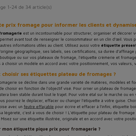
ge 1-24 de 34 article(s)
te prix fromage pour informer les clients et dynamise
 fromagerie
est un incontournable pour structurer, organiser et décorer v
e permet avant tout de renseigner le consommateur en un clin d’œil. Vous
tres informations utiles au client. Utilisez aussi votre
étiquette présen
 l’origine géographique, ses labels, ses certifications, sa durée d’affinage 
boutique ou sur vos plateaux de fromage, l’étiquette crèmerie et fromag
s à choisir un modèle en accord avec votre positionnement, vos valeurs, v
choisir ses étiquettes plateau de fromages ?
fromagerie se décline dans une grande variété de matières, modèles et for
de choisir en fonction de l’objectif visé. Pour orner un plateau de froma
stera bien stable durant tout le trajet. Pour votre étal sur le marché ou en 
us pourrez le déplacer, effacer ou changer l’étiquette à votre guise. Choi
oise avec un
feutre effaçable
pour écrire et effacer à l’infini, étiquette 
sa légèreté, c'est à vous de choisir ! L’étiquette pour plateau de fromag
Misez sur une étiquette illustrée, originale et en accord avec votre positi
 mon étiquette pique prix pour fromagerie ?