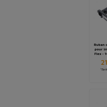
Ruban d
pour i
Flex - 
2
*Tari