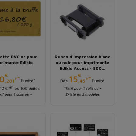
uette PVC or pour
Ruban d'impression blanc
primante Edikio
ou noir pour imprimante
Edikio Access - 500...
€
€
Prix
Prix
0
15
HT
HT
,281
,45
l'unité*
Dès
l'unité
HT
,12 €
les 100 unités
*Tarif pour 1 colis ou +
rif pour 1 colis ou +
Existe en 2 modèles