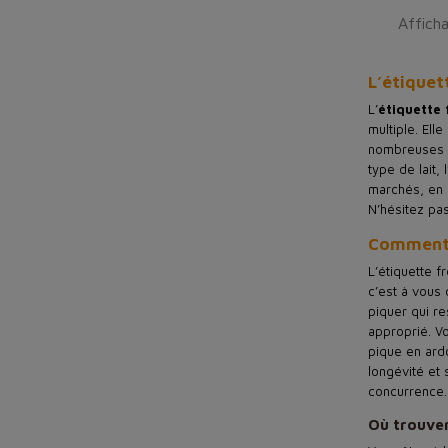
Afficha
L’étiquet
L’
étiquette
multiple. Ell
nombreuses au
type de lait,
marchés, en 
N’hésitez pa
Comment 
L’étiquette 
c’est à vous 
piquer qui re
approprié. Vo
pique en ard
longévité et 
concurrence. 
Où trouver