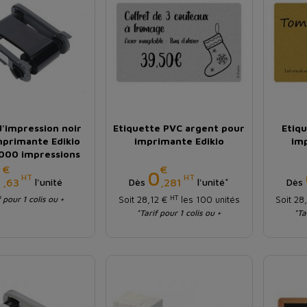
'impression noir
Etiquette PVC argent pour
Etiq
mprimante Edikio
imprimante Edikio
im
1000 impressions
€
€
Prix
Prix
1
0
HT
HT
,63
,281
l'unité
Dès
l'unité*
Dès
HT
f pour 1 colis ou +
Soit 28,12 €
les 100 unités
Soit 28
*Tarif pour 1 colis ou +
*Ta