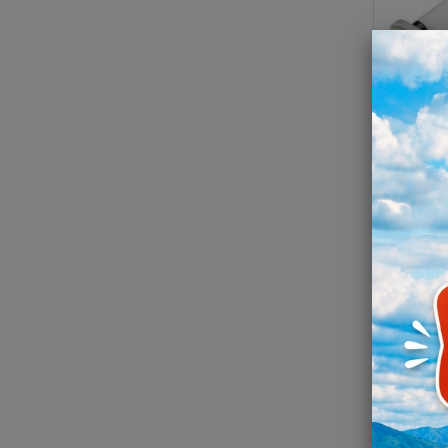
Ruban d
ou noir
Ediki
Dès
*Tari
Exis