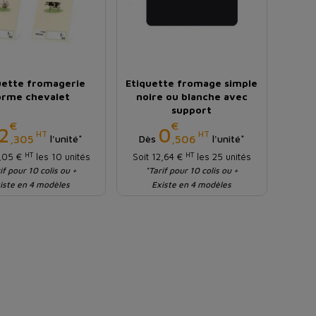
uette fromagerie
Etiquette fromage simple
orme chevalet
noire ou blanche avec
support
€
€
Prix
Prix
2
0
HT
HT
,305
,506
l'unité*
Dès
l'unité*
HT
HT
3,05 €
les 10 unités
Soit 12,64 €
les 25 unités
if pour 10 colis ou +
*Tarif pour 10 colis ou +
iste en 4 modèles
Existe en 4 modèles