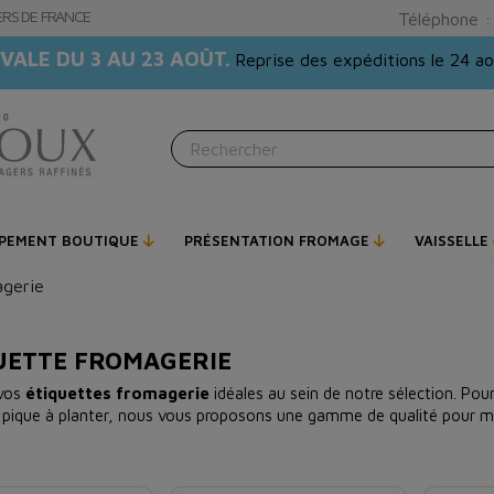
GERS DE FRANCE
Téléphone 
VALE DU 3 AU 23 AOÛT.
Reprise des expéditions le 24 a
IPEMENT BOUTIQUE
PRÉSENTATION FROMAGE
VAISSELLE
agerie
UETTE FROMAGERIE
 vos
étiquettes fromagerie
idéales au sein de notre sélection. Pour
 pique à planter, nous vous proposons une gamme de qualité pour met