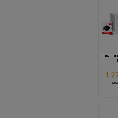
Imprima
1 2
*Tari