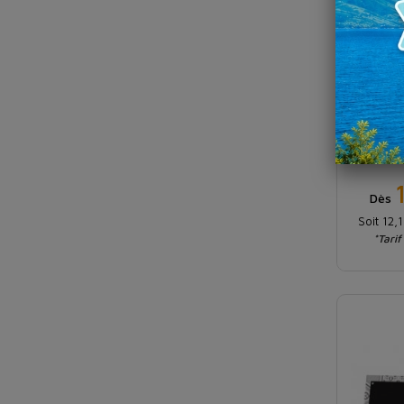
Étiq
recta
Dès
Soit 12,
*Tarif