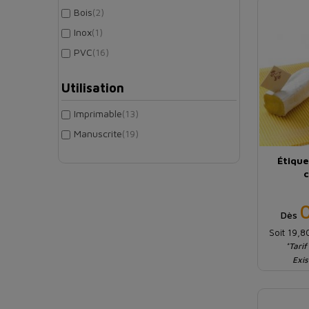
Bois
(2)
Inox
(1)
PVC
(16)
Utilisation
Imprimable
(13)
Manuscrite
(19)
Étiqu
c
Dès
Soit 19,
*Tarif
Exis