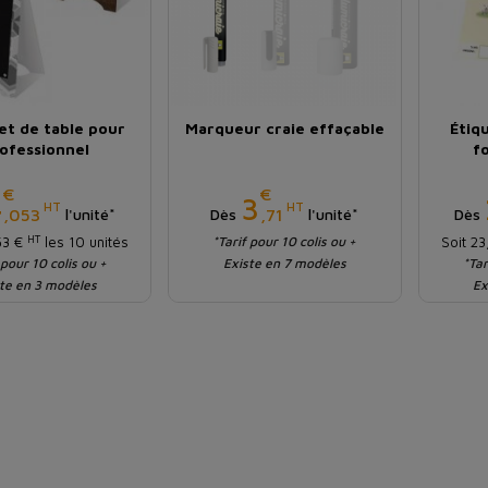
et de table pour
Marqueur craie effaçable
Étiq
ofessionnel
f
€
€
Prix
Prix
4
3
HT
HT
,053
,71
l'unité*
Dès
l'unité*
Dès
HT
53 €
les 10 unités
*Tarif pour 10 colis ou +
Soit 2
 pour 10 colis ou +
Existe en 7 modèles
*Tar
te en 3 modèles
Ex