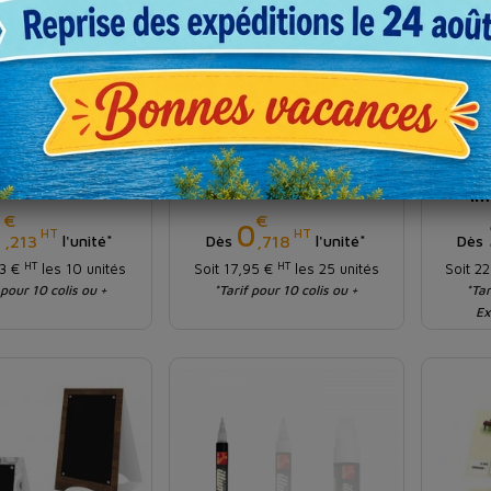
uette fromage
Étiquette promotion
Eti
ngulaire rouge
jaune fluo
crém
im
€
€
Prix
Prix
1
0
HT
HT
,213
,718
l'unité*
Dès
l'unité*
Dès
HT
HT
13 €
les 10 unités
Soit 17,95 €
les 25 unités
Soit 2
 pour 10 colis ou +
*Tarif pour 10 colis ou +
*Tar
Ex