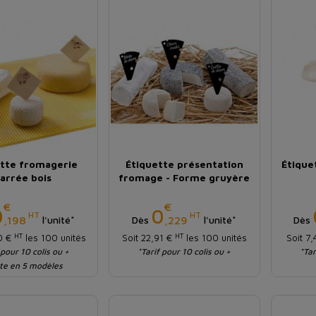
ette fromagerie
Étiquette présentation
Étique
arrée bois
fromage - Forme gruyère
€
€
Prix
Prix
0
0
HT
HT
,198
,229
l'unité*
Dès
l'unité*
Dès
HT
HT
80 €
les 100 unités
Soit 22,91 €
les 100 unités
Soit 7
 pour 10 colis ou +
*Tarif pour 10 colis ou +
*Tar
te en 5 modèles