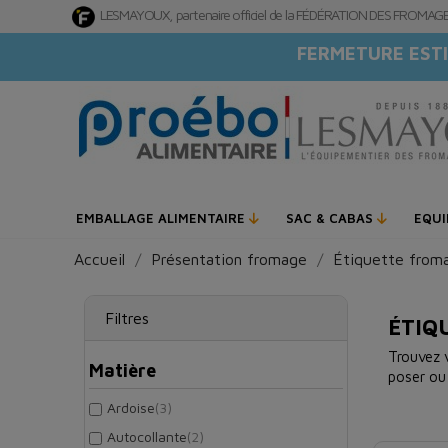
LESMAYOUX, partenaire officiel de la FÉDÉRATION DES FROMA
FERMETURE ESTI
EMBALLAGE ALIMENTAIRE
SAC & CABAS
EQU
Accueil
Présentation fromage
Étiquette from
Filtres
ÉTIQ
Trouvez
Matière
poser ou
Ardoise
(3)
Autocollante
(2)