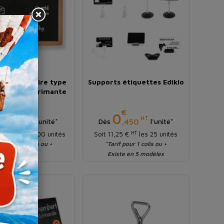
tte PVC noire type
Supports étiquettes Edikio
e pour imprimante
Edikio
€
€
Prix
Prix
0
0
HT
HT
,257
,450
l'unité*
Dès
l'unité*
HT
HT
,71 €
les 100 unités
Soit 11,25 €
les 25 unités
rif pour 1 colis ou +
*Tarif pour 1 colis ou +
Existe en 5 modèles