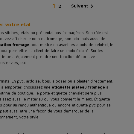
1

Suivant
2
r votre étal
os vitrines, étals ou présentations fromagères. Son rôle est
 pouvez afficher le nom du fromage, son prix mais aussi de
tation fromage
pour mettre en avant les atouts de celui-ci, le
pour permettre au client de faire un choix éclairé. Sur les
erie peut également prendre une fonction décorative !
os envies, etc.
mats. En pvc, ardoise, bois, à poser ou à planter directement,
ge à emporter, choisissez une
étiquette plateau fromage
à
vitrine de boutique, le porte étiquette chevalet sera plus
sissez aussi le matériau qui vous convient le mieux. Étiquette
bois pour un rendu authentique ou encore étiquette pvc pour sa
e peut aussi être une façon de vous démarquer de la
onnement, votre style.