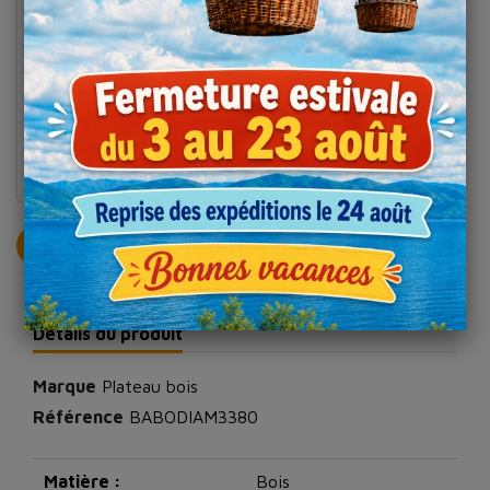
Boîte
présentation
fromage ronde
MON TARIF PERSONNALISÉ
Détails du produit
Marque
Plateau bois
Référence
BABODIAM3380
Matière :
Bois