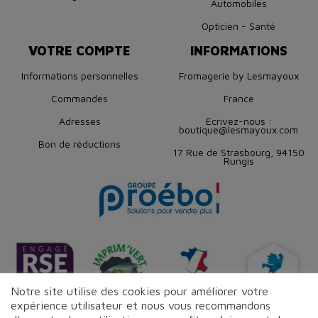
Automobiles
Opticien - Santé
VOTRE COMPTE
INFORMATIONS
Informations personnelles
Fromagerie by Lesmayoux
Commandes
France
Adresses
Ecrivez-nous :
boutique@lesmayoux.com
Bon de réductions
17 Rue de Strasbourg, 94150
Rungis
Notre site utilise des cookies pour améliorer votre
expérience utilisateur et nous vous recommandons