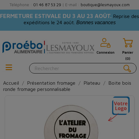
Téléphone :
01 46 87 53 29
| E-mail :
boutique@lesmayoux.com
FERMETURE ESTIVALE DU 3 AU 23 AOÛT.
Reprise des
expéditions le 24 août.
Bonnes vacances
Connexion
Panier
(0)
Accueil
Présentation fromage
Plateau
Boite bois
ronde fromage personnalisable