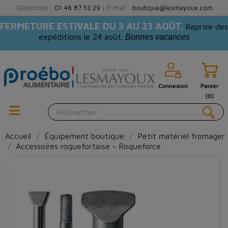
Téléphone :
01 46 87 53 29
| E-mail :
boutique@lesmayoux.com
FERMETURE ESTIVALE DU 3 AU 23 AOÛT.
Reprise des
expéditions le 24 août.
Bonnes vacances
Connexion
Panier
(0)
Accueil
Équipement boutique
Petit matériel fromager
Accessoires roquefortaise - Roqueforce