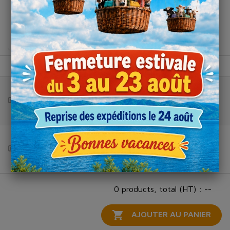
Roquefortaise
professionnelle
- Roqueforce
Produit
Colis de
Panier
Fils
10
Total (HT) :
--
Set tendeur
1
Total (HT) :
--
0 products, total (HT) : --

AJOUTER AU PANIER