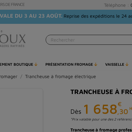
GERS DE FRANCE
Téléphone :
VALE DU 3 AU 23 AOÛT.
Reprise des expéditions le 24 a
PEMENT BOUTIQUE
PRÉSENTATION FROMAGE
VAISSELLE
fromager
Trancheuse à fromage électrique
TRANCHEUSE À FR
€
1 658
H
,30
Dès
*Prix valable pour une des 2 référen
Trancheuse à fromage profes