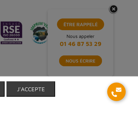
ÊTRE RAPPELÉ
Nous appeler
01 46 87 53 29
NOUS ÉCRIRE
T
J'ACCEPTE
s