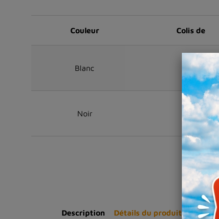
Couleur
Colis de
Blanc
1
Noir
1
Description
Détails du produit