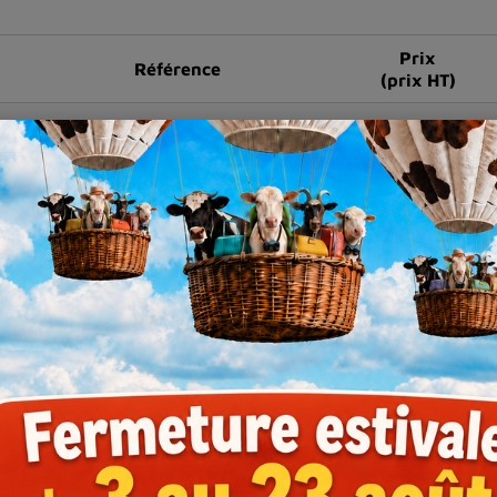
Prix
Référence
(prix HT)
AFOBTRANCHE0
1 658,30 €
AFOBTRANCHN0
1 658,30 €