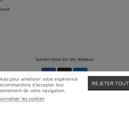
 Santé
Suivez-nous sur les réseaux
ookies pour améliorer votre expérience
REJETER TOU
s recommandons d'accepter leur
r pleinement de votre navigation.
sonnaliser les cookies
© Proebo - Fromagerie by Lesmayoux - 2026 | Tous droits réservé