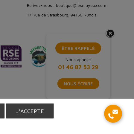
Ecrivez-nous : boutique@lesmayoux.com
17 Rue de Strasbourg, 94150 Rungis
ÊTRE RAPPELÉ
Nous appeler
01 46 87 53 29
NOUS ÉCRIRE
T
J'ACCEPTE