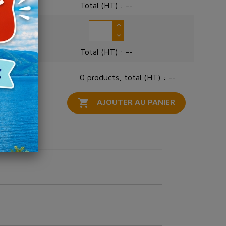
Total (HT) :
--
Total (HT) :
--
0 products, total (HT) : --

AJOUTER AU PANIER