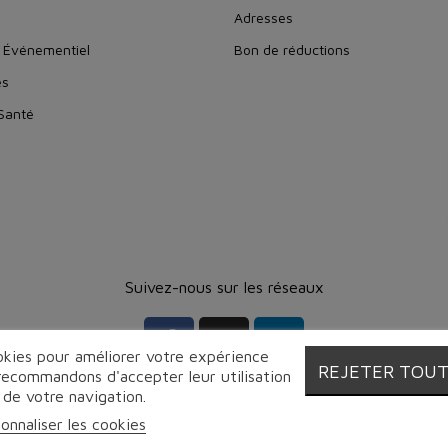
Adresses
 Événementiel
Bon de réductions
es
 Santé
Suivez-nous sur les réseaux
ookies pour améliorer votre expérience
REJETER TOU
 recommandons d'accepter leur utilisation
 de votre navigation.
onnaliser les cookies
© Proebo - Fromagerie by Lesmayoux - 2026 | Tous droits réservés