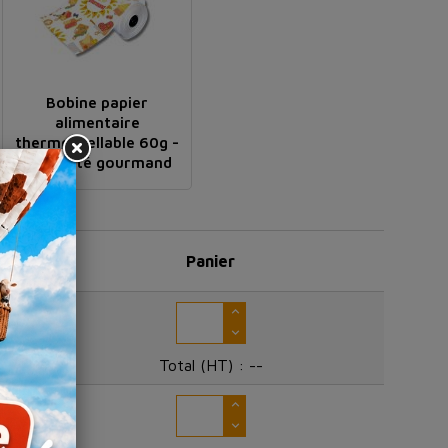
Bobine papier
alimentaire
thermoscellable 60g -
Motif été gourmand
Panier
Total (HT) :
--