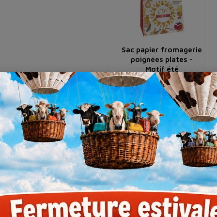
Sac papier fromagerie
poignées plates -
Motif été
Prix
Référence
(prix HT)
PATHETG25320
45,50 €
PATHETG32360
45,50 €