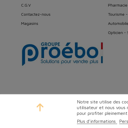
C.G.V
Pharmacie
Contactez-nous
Tourisme -
Magasins
Automobil
Opticien -
Notre site utilise des c
utilisateur et nous vous
pour profiter pleinement
Plus d'informations
Pers