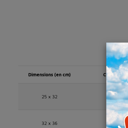
Dimensions (en cm)
Colis de
25 x 32
10 kg
32 x 36
10 kg