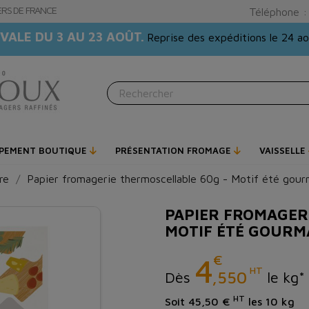
GERS DE FRANCE
Téléphone 
VALE DU 3 AU 23 AOÛT.
Reprise des expéditions le 24 a
IPEMENT BOUTIQUE
PRÉSENTATION FROMAGE
VAISSELLE
re
Papier fromagerie thermoscellable 60g - Motif été gou
PAPIER FROMAGER
MOTIF ÉTÉ GOUR
€
4
HT
,550
Dès
le kg*
HT
Soit 45,50 €
les 10 kg