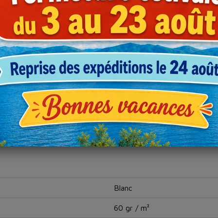
PATHETG35500
45,50 €
Blanc
60 gr / m²