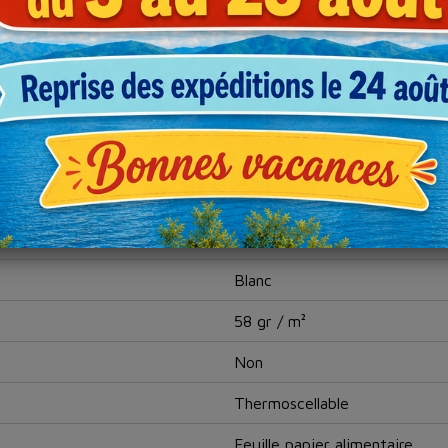
Blanc
58 gr / m²
Non
Thermoscellable
Feuille papier alimentaire