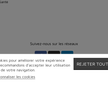
 Santé
Suivez-nous sur les réseaux
ookies pour améliorer votre expérience
REJETER TOU
 recommandons d'accepter leur utilisation
 de votre navigation.
onnaliser les cookies
© Proebo - Fromagerie by Lesmayoux - 2026 | Tous droits réservés