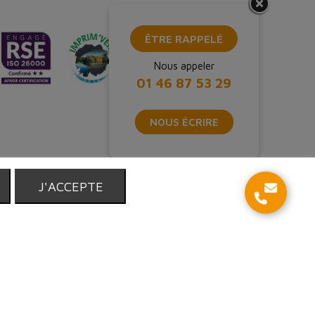
ÊTRE RAPPELÉ
Nous appeler
01 46 87 53 29
NOUS ÉCRIRE
T
J'ACCEPTE