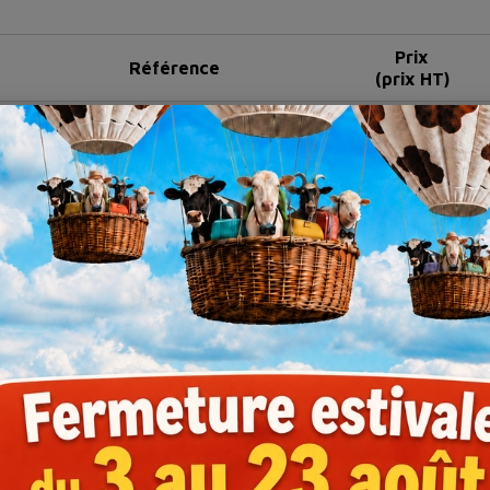
Prix
Référence
(prix HT)
THE01
39,50 €
THE03
39,50 €
THE02
39,50 €
THE04
79,00 €