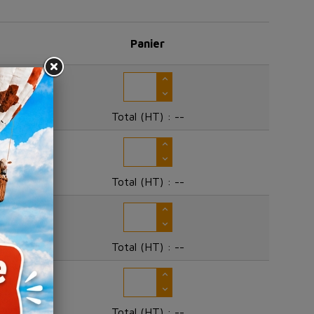
Panier
Total (HT) :
--
Total (HT) :
--
Total (HT) :
--
Total (HT) :
--