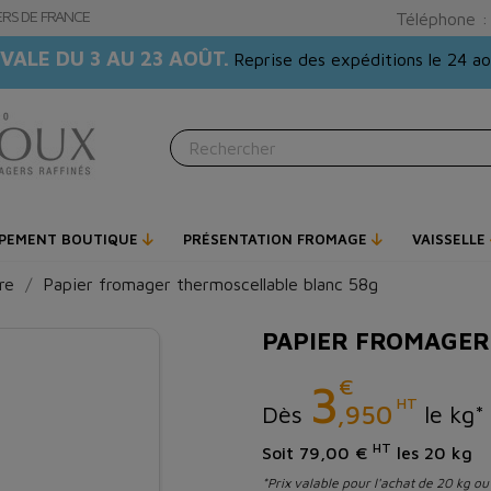
GERS DE FRANCE
Téléphone 
VALE DU 3 AU 23 AOÛT.
Reprise des expéditions le 24 a
IPEMENT BOUTIQUE
PRÉSENTATION FROMAGE
VAISSELLE
re
Papier fromager thermoscellable blanc 58g
PAPIER FROMAGER
€
3
HT
,950
Dès
le kg*
HT
Soit 79,00 €
les 20 kg
*Prix valable pour l'achat de 20 kg ou