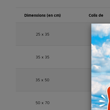
Dimensions (en cm)
Colis de
25 x 35
10 kg
35 x 35
10 kg
35 x 50
10 kg
50 x 70
20 kg