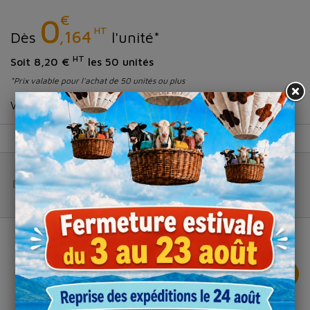
€
0
HT
,164
Dès
l'unité*
HT
Soit 8,20 €
les 50 unités
*Prix valable pour l'achat de 50 unités ou plus
Verrine carré pour la présentation de vos aliments.
Colis de
Panier
50
Total (HT) :
--
0 products, total (HT) : --

AJOUTER AU PANIER