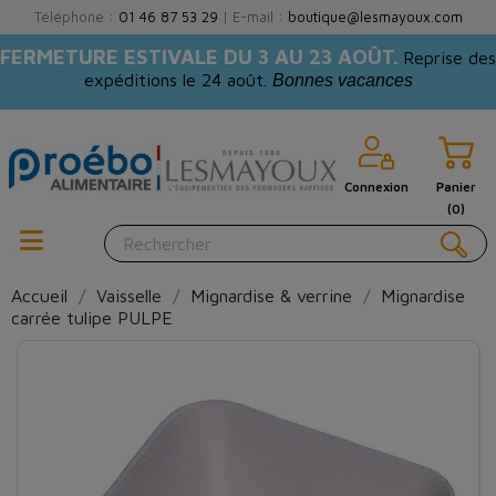
Téléphone :
01 46 87 53 29
| E-mail :
boutique@lesmayoux.com
FERMETURE ESTIVALE DU 3 AU 23 AOÛT.
Reprise des
expéditions le 24 août.
Bonnes vacances
Connexion
Panier
(0)
Accueil
Vaisselle
Mignardise & verrine
Mignardise
carrée tulipe PULPE