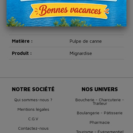
Détails du produit
Référence
ARCS00016460
Matière :
Pulpe de canne
Produit :
Mignardise
NOTRE SOCIÉTÉ
NOS UNIVERS
Qui sommes-nous ?
Boucherie - Charcuterie -
Traiteur
Mentions légales
Boulangerie - Pâtisserie
C.G.V
Pharmacie
Contactez-nous
Tourisme - Événementiel