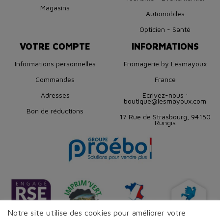
Magasins
Automobiles
Opticien - Santé
VOTRE COMPTE
INFORMATIONS
Informations personnelles
Fromagerie by Lesmayoux
Commandes
France
Adresses
Ecrivez-nous :
boutique@lesmayoux.com
Bon de réductions
17 Rue de Strasbourg, 94150
Rungis
Notre site utilise des cookies pour améliorer votre