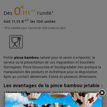
€
0
HT
,111
Dès
l'unité*
HT
Soit 11,13 €
les 100 unités
*Prix valable pour l'achat de 100 unités ou plus
Petite
pince bambou
naturel pour la vente à emporter, le
service ou la présentation de vos mignardises et bouchées
fromagères. Pince biosourcée et biodégradable très pratique la
manipulation des produits et esthétique pour la dégustation.
Apte au contact alimentaire. Existe en plusieurs dimensions.
Les avantages de la pince bambou jetable :
- Usage varié :
présentation, service ou vente à emporter.
- Écologique :
pince biosourcée et biodégradable.