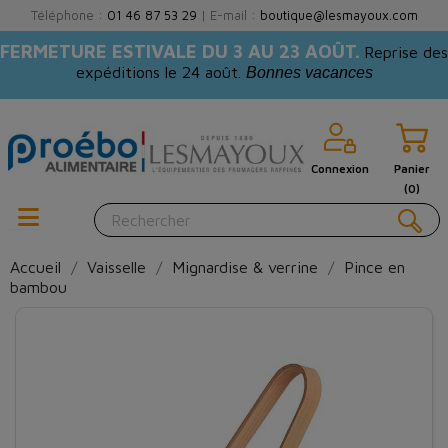
Téléphone :
01 46 87 53 29
| E-mail :
boutique@lesmayoux.com
FERMETURE ESTIVALE DU 3 AU 23 AOÛT.
Reprise des
expéditions le 24 août.
Bonnes vacances
Connexion
Panier
(0)
Accueil
Vaisselle
Mignardise & verrine
Pince en
bambou