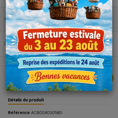
Hauteur (en cm)
Colis de
Panier
8
100
Total (HT) :
--
16
100
Total (HT) :
--
0 products, total (HT) : --

AJOUTER AU PANIER
Détails du produit
Référence
ACBO04030580