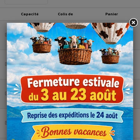
Capacité
Colis de
Panier
250 ml
2400
Total (HT) :
--
375 ml
2160
Total (HT) :
--
500 ml
1600
Total (HT) :
--
750 ml
1260
Total (HT) :
--