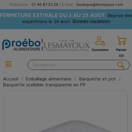
Téléphone :
01 46 87 53 29
| E-mail :
boutique@lesmayoux.com
FERMETURE ESTIVALE DU 3 AU 23 AOÛT.
Reprise des
expéditions le 24 août.
Bonnes vacances
Connexion
Panier
(0)
Accueil
Emballage alimentaire
Barquette et pot
Barquette scellable transparente en PP