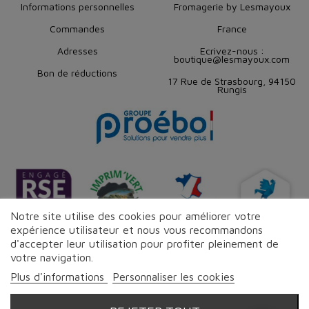
Informations personnelles
Fromagerie by Lesmayoux
Commandes
France
Adresses
Ecrivez-nous :
boutique@lesmayoux.com
Bon de réductions
17 Rue de Strasbourg, 94150
Rungis
Notre site utilise des cookies pour améliorer votre
expérience utilisateur et nous vous recommandons
d'accepter leur utilisation pour profiter pleinement de
votre navigation.
Suivez-nous sur les réseaux
Plus d'informations
Personnaliser les cookies