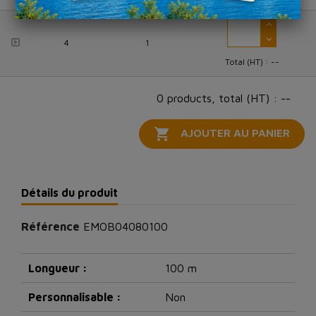
4
1
Total (HT) :
--
0 products, total (HT) : --

AJOUTER AU PANIER
Détails du produit
Référence
EMOB04080100
Longueur :
100 m
Personnalisable :
Non