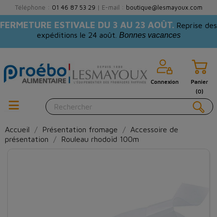
Téléphone :
01 46 87 53 29
| E-mail :
boutique@lesmayoux.com
FERMETURE ESTIVALE DU 3 AU 23 AOÛT.
Reprise des
expéditions le 24 août.
Bonnes vacances
Connexion
Panier
(0)
Accueil
Présentation fromage
Accessoire de
présentation
Rouleau rhodoïd 100m