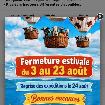
- Plusieurs hauteurs différentes disponibles.
Hauteur (en cm)
Colis de
Panier
4,5
1
Total (HT) :
--
6
1
Total (HT) :
--
3,5
1
Total (HT) :
--
3
1
Total (HT) :
--