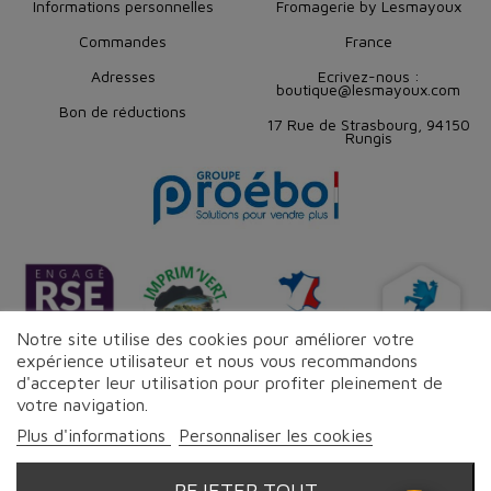
Informations personnelles
Fromagerie by Lesmayoux
Commandes
France
Adresses
Ecrivez-nous :
boutique@lesmayoux.com
Bon de réductions
17 Rue de Strasbourg, 94150
Rungis
Notre site utilise des cookies pour améliorer votre
expérience utilisateur et nous vous recommandons
d'accepter leur utilisation pour profiter pleinement de
votre navigation.
Suivez-nous sur les réseaux
Plus d'informations
Personnaliser les cookies
REJETER TOUT