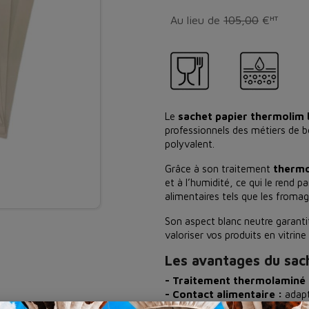
Au lieu de
105,00
€
HT
Le
sachet papier thermolim 
professionnels des métiers de b
polyvalent.
Grâce à son traitement
therm
et à l’humidité, ce qui le rend 
alimentaires tels que les fromag
Son aspect blanc neutre garanti
valoriser vos produits en vitrin
Les avantages du sac
- Traitement thermolaminé 
- Contact alimentaire :
adapt
- Format pratique :
idéal pou