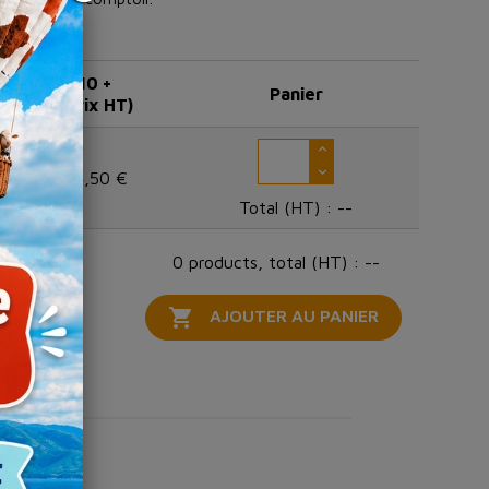
10 +
Panier
(prix HT)
94,50 €
Total (HT) :
--
0 products, total (HT) : --

AJOUTER AU PANIER