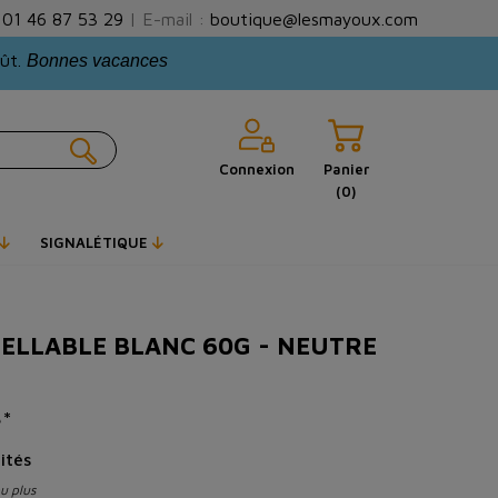
:
01 46 87 53 29
| E-mail :
boutique@lesmayoux.com
oût.
Bonnes vacances
Connexion
Panier
(0)
SIGNALÉTIQUE
ELLABLE BLANC 60G - NEUTRE
é*
ités
ou plus