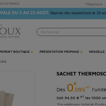
GERS DE FRANCE
Téléphone 
VALE DU 3 AU 23 AOÛT.
Reprise des expéditions le 24 a
IPEMENT BOUTIQUE
PRÉSENTATION FROMAGE
VAISSELLE
utre
SACHET THERMOSC
€
0
HT
,095
Dès
l'unit
HT
Soit 94,50 €
les 1000 un
*Prix valable pour l'achat de 10 colis 