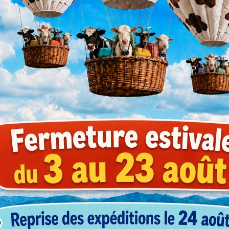
1-2
3-4
5-9
ce
(prix HT)
(prix HT)
(prix HT)
6340
117,00 €
117,00 €
99,90 €