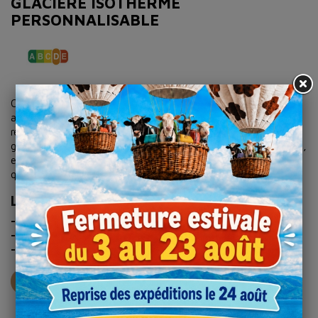
GLACIÈRE ISOTHERME
PERSONNALISABLE
Cette
glacière souple isotherme
est idéale pour maintenir
au frais vos viandes, charcuterie et autres produits. Pratique et
résistante, elle accompagne vos clients dans leurs courses en
garantissant la chaîne de froid. Personnalisable avec votre logo,
elle valorise votre image de marque tout en étant utile au
quotidien.
Les atouts de la glacière isotherme :
- Isolation :
thermique efficace pour les produits frais.
- Réutilisable :
résistante et écoresponsable.
- Sur-mesure :
personnalisable pour renforcer votre image.
DEMANDE DE DEVIS