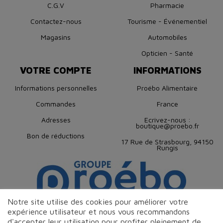
C.G.V
Pharmacie
Contactez-nous
Tourisme - Événementiel
Magasins
Automobiles
Opticien - Santé
VOTRE COMPTE
INFORMATIONS
Informations personnelles
Proébo Alimentaire
Commandes
France
Adresses
Ecrivez-nous :
boutique@proebo.fr
Bon de réductions
17 Rue de Strasbourg, 94150
Rungis
Notre site utilise des cookies pour améliorer votre
expérience utilisateur et nous vous recommandons
d'accepter leur utilisation pour profiter pleinement de