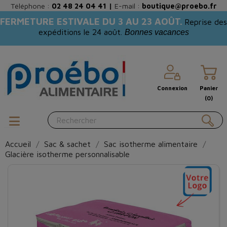
Téléphone :
02 48 24 04 41
|
E-mail :
boutique@proebo.fr
FERMETURE ESTIVALE DU 3 AU 23 AOÛT.
Reprise des
expéditions le 24 août.
Bonnes vacances
Connexion
Panier
(0)
Accueil
Sac & sachet
Sac isotherme alimentaire
Glacière isotherme personnalisable