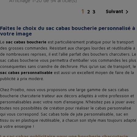
Affichage 1-20 de 54 article(s)
1

Suivant
2
3
Faites le choix du sac cabas boucherie personnalisé à
votre image
Le
sac cabas boucherie
est particulièrement pratique pour le transport
des grosses commandes. Résistant aux charges lourdes et réutilisable à
de nombreuses reprises, il est l’allié parfait des bouchers charcutiers. Le
sac cabas boucherie vous permettra d’emballer vos commandes les plus
conséquentes sans craindre de déchirure. Plus qu’un sac de transport, le
sac cabas personnalisable
est aussi un excellent moyen de faire de la
publicité à prix modéré.
Chez Proébo, nous vous proposons une large gamme de sacs cabas
boucherie charcuterie traiteur aux décors adaptés à votre profession et
personnalisables avec votre nom d’enseigne. N’hésitez pas à jouer avec
toutes nos possibilités de création pour réaliser le cabas personnalisé
qui vous correspond. Sac cabas toile de jute personnalisable, sac en
tissu ou en plastique réutilisable, à chacun son style mais toujours adapté
à votre enseigne !
Le sac cabas publicitaire pour une boucherie charcuterie