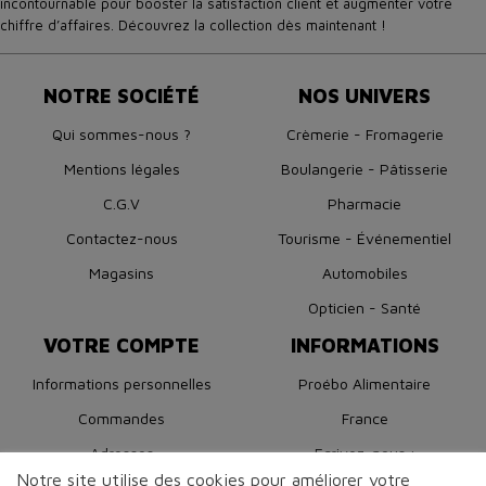
incontournable pour booster la satisfaction client et augmenter votre
chiffre d’affaires. Découvrez la collection dès maintenant !
NOTRE SOCIÉTÉ
NOS UNIVERS
Qui sommes-nous ?
Crèmerie - Fromagerie
Mentions légales
Boulangerie - Pâtisserie
C.G.V
Pharmacie
Contactez-nous
Tourisme - Événementiel
Magasins
Automobiles
Opticien - Santé
VOTRE COMPTE
INFORMATIONS
Informations personnelles
Proébo Alimentaire
Commandes
France
Adresses
Ecrivez-nous :
boutique@proebo.fr
Notre site utilise des cookies pour améliorer votre