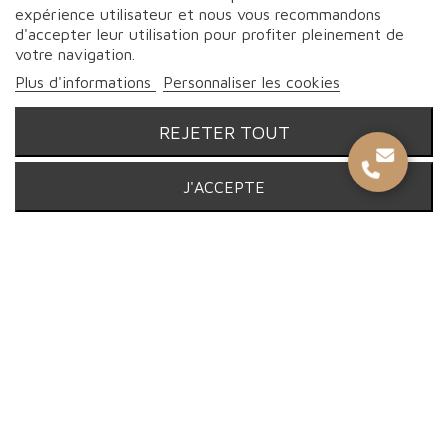
Bon de réductions
expérience utilisateur et nous vous recommandons
17 Rue de Strasbourg, 94150
Rungis
d'accepter leur utilisation pour profiter pleinement de
votre navigation.
Plus d'informations
Personnaliser les cookies
REJETER TOUT
J'ACCEPTE
© Proebo Alimentaire - Boucherie Charcuterie Traiteur - 2026 |
Tous droits réservés