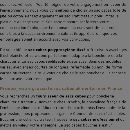
souhaitez véhiculer. Pour témoigner de votre engagement en faveur de
l’environnement, nous vous conseillons de choisir un sac cabas toile de
jute
ou coton. Pensez également au
sac kraft traiteur
pour limiter le
plastique à usage unique. Son aspect naturel renforcera votre
communication écologique. Les consommateurs sont de plus en plus
sensibles à la cause environnementale et ils apprécieront que vos
emballages soient en accord avec vos convictions.
De son côté, le
sac cabas polypropylène tissé
offre divers avantages.
Il est étanche et sera donc parfaitement adapté à la boucherie et à la
charcuterie. Le sac cabas réutilisable existe aussi dans des modèles
variés, avec anses courtes ou longues, refermable ou non, de forme
carrée ou rectangulaire. À vous de choisir le sac boucher qui s’accorde
le mieux avec votre enseigne.
Proébo, votre grossiste sac cabas alimentaire en France
Vous recherchez un
fournisseur de sacs cabas
pour boucherie
charcuterie traiteur ? Bienvenue chez Proébo, le spécialiste français de
l’emballage alimentaire. Afin de répondre aux besoins l’ensemble de la
profession, nous proposons une gamme étendue de sacs réutilisables.
Boucher charcutier ou traiteur, trouvez le
sac cabas professionnel
qui
mettra en valeur votre enseigne. Le sac cabas boucherie est un