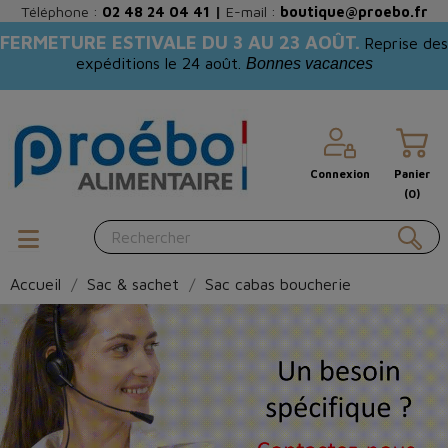
Téléphone :
02 48 24 04 41
|
E-mail :
boutique@proebo.fr
FERMETURE ESTIVALE DU 3 AU 23 AOÛT.
Reprise des
expéditions le 24 août.
Bonnes vacances
Connexion
Panier
(0)
Accueil
Sac & sachet
Sac cabas boucherie