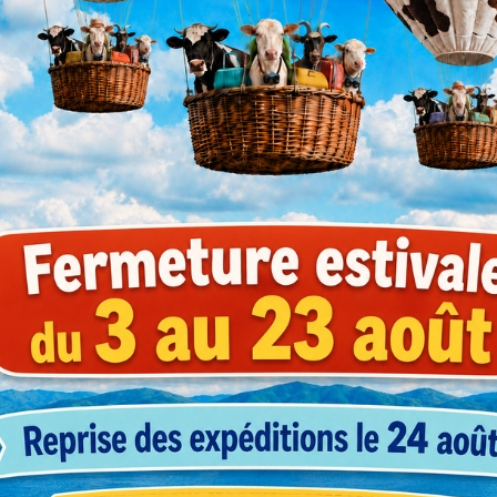
elet tonnelet
nder un devis