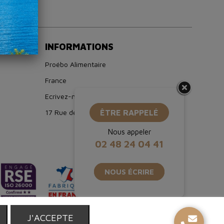
INFORMATIONS
Proébo Alimentaire
France
Ecrivez-nous : boutique@proebo.fr
17 Rue de Strasbourg, 94150 Rungis
ÊTRE RAPPELÉ
Nous appeler
02 48 24 04 41
NOUS ÉCRIRE
T
J'ACCEPTE