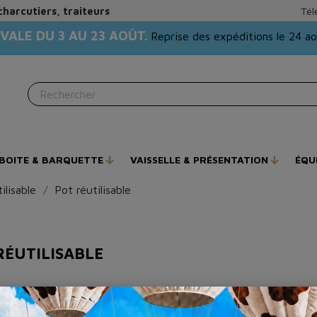
charcutiers, traiteurs
Tél
VALE DU 3 AU 23 AOÛT.
Reprise des expéditions le 24 a
BOITE & BARQUETTE
VAISSELLE & PRÉSENTATION
ÉQU
ilisable
Pot réutilisable
RÉUTILISABLE