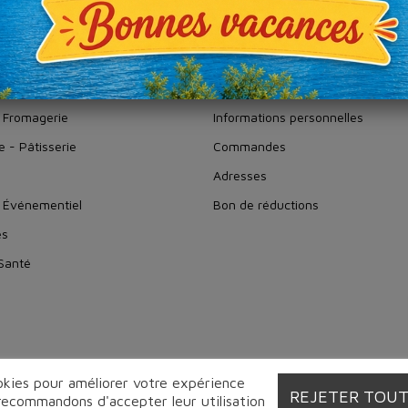
ge 1-1 de 1 article(s)
IVERS
VOTRE COMPTE
 Fromagerie
Informations personnelles
e - Pâtisserie
Commandes
Adresses
 Événementiel
Bon de réductions
es
 Santé
ookies pour améliorer votre expérience
REJETER TOU
 recommandons d'accepter leur utilisation