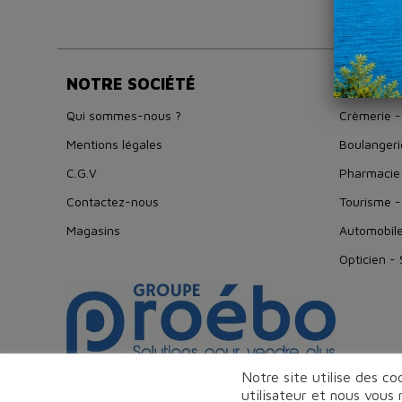
Afficha
NOTRE SOCIÉTÉ
NOS UN
Qui sommes-nous ?
Crèmerie -
Mentions légales
Boulangeri
C.G.V
Pharmacie
Contactez-nous
Tourisme -
Magasins
Automobil
Opticien -
Notre site utilise des c
utilisateur et nous vous