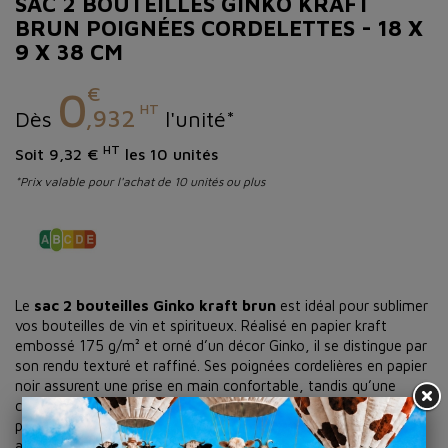
SAC 2 BOUTEILLES GINKO KRAFT
BRUN POIGNÉES CORDELETTES - 18 X
9 X 38 CM
€
0
HT
,932
Dès
l'unité*
HT
Soit 9,32 €
les 10 unités
*Prix valable pour l'achat de 10 unités ou plus
Le
sac 2 bouteilles Ginko kraft brun
est idéal pour sublimer
vos bouteilles de vin et spiritueux. Réalisé en papier kraft
embossé 175 g/m² et orné d’un décor Ginko, il se distingue par
son rendu texturé et raffiné. Ses poignées cordelières en papier
noir assurent une prise en main confortable, tandis qu’une
carte message élégante fixée à la poignée permet de
personnaliser chaque emballage cadeau. Un sac kraft bouteille
aussi esthétique que fonctionnel, parfait pour les cavistes,