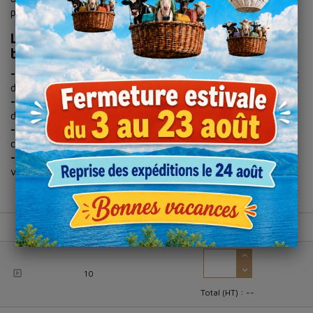
producteurs et commerces haut de gamme.
Les avantages du sac 2 bouteilles kraft
brun :
- Papier kraft embossé 175 g/m² :
finition texturée et haut
de gamme.
- Poignées cordelières papier noires :
solidité et confort
d’utilisation.
- Carte message incluse :
possibilité de personnaliser le
cadeau.
- 100 % recyclable :
un emballage durable et valorisant pour
vos produits.
Colis de
Panier
10
Total (HT) :
--