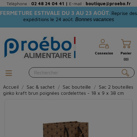
Téléphone :
02 48 24 04 41
|
E-mail :
boutique@proebo.fr
FERMETURE ESTIVALE DU 3 AU 23 AOÛT.
Reprise des
expéditions le 24 août.
Bonnes vacances
Connexion
Panier
(0)
Accueil
Sac & sachet
Sac bouteille
Sac 2 bouteilles
ginko kraft brun poignées cordelettes - 18 x 9 x 38 cm