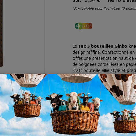
*Prix valable pour l'achat de 10 unités
Le
sac 3 bouteilles Ginko kr
design raffiné. Confectionné en
offre une présentation haut de 
de poignées cordelières en papi
kraft bouteille allie style et pr
parfaitement trois bouteilles lor
Les avantages du sac 
- Papier kraft embossé 175 
- Poignées cordelières papie
- Carte message incluse :
per
- Carton séparateur :
maintie