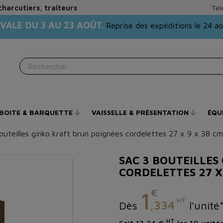
charcutiers, traiteurs
Tél
VALE DU 3 AU 23 AOÛT.
Reprise des expéditions le 24 a
BOITE & BARQUETTE
VAISSELLE & PRÉSENTATION
ÉQU
outeilles ginko kraft brun poignées cordelettes 27 x 9 x 38 cm
SAC 3 BOUTEILLES
CORDELETTES 27 X
€
1
HT
,334
Dès
l'unité
HT
Soit 13,34 €
les 10 unité