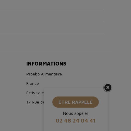
INFORMATIONS
Proébo Alimentaire
France
Ecrivez-nous : boutique@proebo.fr
17 Rue de Strasbourg, 94150 Rungis
ÊTRE RAPPELÉ
Nous appeler
02 48 24 04 41