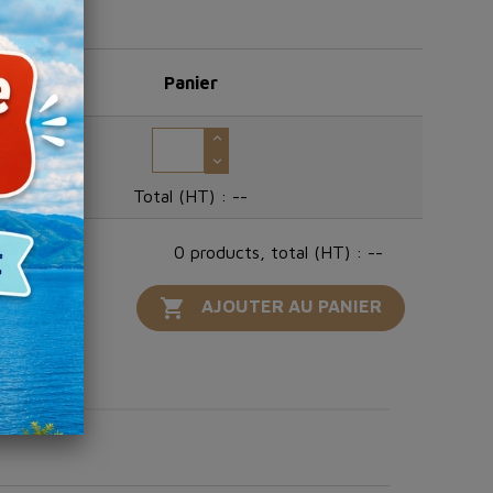
Panier
Total (HT) :
--
0 products, total (HT) : --

AJOUTER AU PANIER