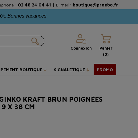
éphone :
02 48 24 04 41
|
E-mail :
boutique@proebo.fr
oût.
Bonnes vacances
Connexion
Panier
(0)
IPEMENT BOUTIQUE
SIGNALÉTIQUE
PROMO
 GINKO KRAFT BRUN POIGNÉES
 9 X 38 CM
*
s