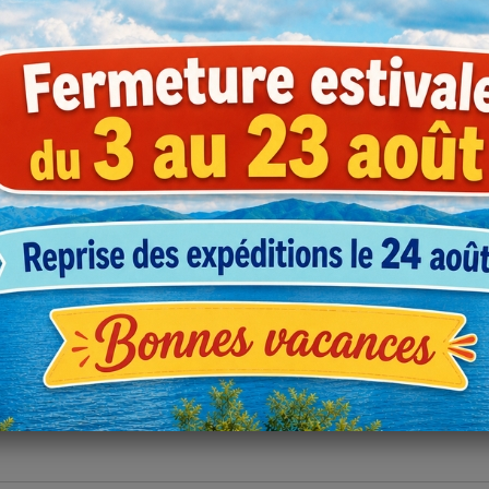
Prix
érence
(prix HT)
3BOUGNK0
13,34 €