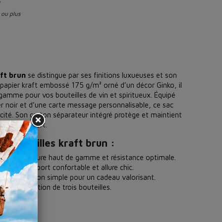
 ou plus
aft brun
se distingue par ses finitions luxueuses et son
 papier kraft embossé 175 g/m² orné d’un décor Ginko, il
gamme pour vos bouteilles de vin et spiritueux. Équipé
er noir et d’une carte message personnalisable, ce sac
aticité. Son carton séparateur intégré protège et maintient
s du transport.
3 bouteilles kraft brun :
g/m² :
texture haut de gamme et résistance optimale.
r noires :
port confortable et allure chic.
sonnalisation simple pour un cadeau valorisant.
n et protection de trois bouteilles.