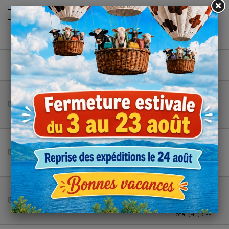
- Facilité d’utilisation
: découpe facile grâce au dérouleur.
- Très résistant.
Dimensions
Modèle
Colis de
Panier
(en m)
Avec
0.45 x
2
dérouleur
500
Total (HT) :
--
Sans
0.3 x 500
4
dérouleur
Total (HT) :
--
Sans
0.45 x
4
dérouleur
500
Total (HT) :
--