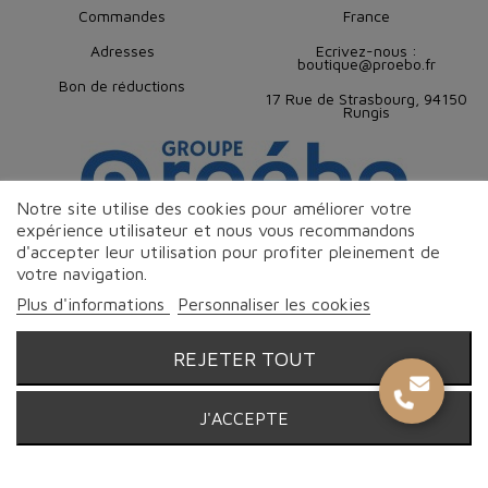
Commandes
France
Adresses
Ecrivez-nous :
boutique@proebo.fr
Bon de réductions
17 Rue de Strasbourg, 94150
Rungis
Notre site utilise des cookies pour améliorer votre
expérience utilisateur et nous vous recommandons
d'accepter leur utilisation pour profiter pleinement de
votre navigation.
Plus d'informations
Personnaliser les cookies
REJETER TOUT
© Proebo Alimentaire - Boucherie Charcuterie Traiteur - 2026 |
J'ACCEPTE
Tous droits réservés