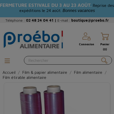
FERMETURE ESTIVALE DU 3 AU 23 AOÛT.
Reprise des
expéditions le 24 août.
Bonnes vacances
Téléphone :
02 48 24 04 41
|
E-mail :
boutique@proebo.fr
Connexion
Panier
(0)
Accueil
Film & papier alimentaire
Film alimentaire
Film étirable alimentaire