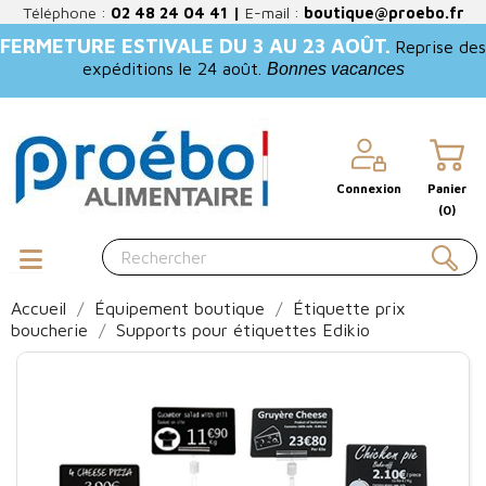
Téléphone :
02 48 24 04 41
|
E-mail :
boutique@proebo.fr
FERMETURE ESTIVALE DU 3 AU 23 AOÛT.
Reprise des
expéditions le 24 août.
Bonnes vacances
Connexion
Panier
(0)
Accueil
Équipement boutique
Étiquette prix
boucherie
Supports pour étiquettes Edikio