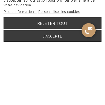
d'accepter leur utilisation pour profiter pleinement de
votre navigation.
Plus d'informations
Personnaliser les cookies
REJETER TOUT
© Proebo Alimentaire - Boucherie Charcuterie Traiteur - 2026 |
J'ACCEPTE
Tous droits réservés