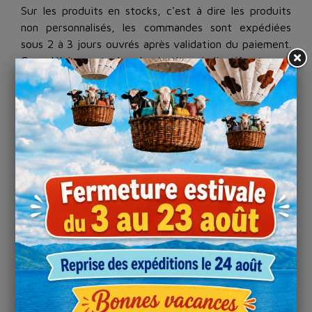
Sur les produits en stocks, c'est à dire les produits
non personnalisés, les commandes sont expédiées
sous 2 à 3 jours ouvrés après validation du paiement.
Ces délais sont donnés à titre indicatif et sans
garantie.
Contrôle des marchandises
Vous devez opérer un contrôle des marchandises
dès
leur réception
. En cas d’avarie ou de retard, il vous
appartient de formuler des réserves précises sur le
bon de livraison auprès du transporteur.
Toute réclamation relative à un manque ou une
éventuelle non-conformité des marchandises livrées
doit être adressée dans un délai de 3 jours
calendaires, à compter de la réception desdites
marchandises.
Aucune réclamation ne pourra être acceptée après un