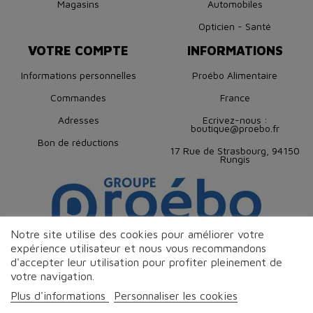
Magasins
Automobiles
Opticien - Santé
VOTRE COMPTE
INFORMATIONS
Informations personnelles
Proébo Alimentaire
Commandes
France
Adresses
Ecrivez-nous :
boutique@proebo.fr
Bon de réductions
17 Rue de Strasbourg, 94150
Rungis
Notre site utilise des cookies pour améliorer votre
expérience utilisateur et nous vous recommandons
d'accepter leur utilisation pour profiter pleinement de
votre navigation.
Plus d'informations
Personnaliser les cookies