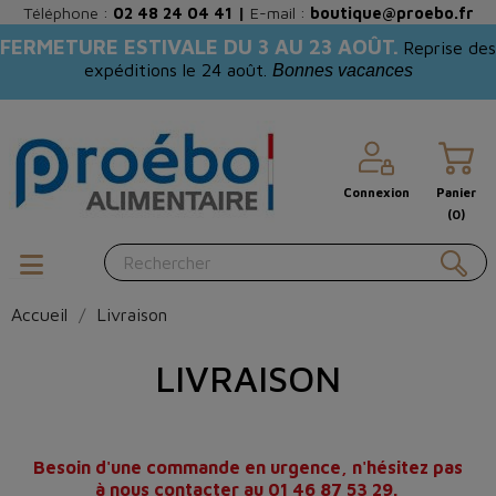
Téléphone :
02 48 24 04 41
|
E-mail :
boutique@proebo.fr
FERMETURE ESTIVALE DU 3 AU 23 AOÛT.
Reprise des
expéditions le 24 août.
Bonnes vacances
Connexion
Panier
(0)
Accueil
Livraison
LIVRAISON
Besoin d'une commande en urgence, n'hésitez pas
à nous contacter au 01 46 87 53 29.