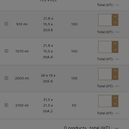
Total (HT) :
--
21,8 x
910 ml
15,5 x
100
(h)3,8
Total (HT) :
--
21,8 x
1070 ml
15,5 x
100
(h)4,6
Total (HT) :
--
26 x 19 x
2000 ml
100
(h)5,6
Total (HT) :
--
31,5 x
2100 ml
21,5 x
50
(h)4,2
Total (HT) :
--
0 products, total (HT) : --