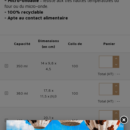
– Micro-ondable :
résiste aux très hautes températures du
four ou du micro-onde.
- 100% recyclable
- Apte au contact alimentaire
Dimensions
Capacité
Colis de
Panier
(en cm)
14 x 9,8 x
350 ml
100
4,5
Total (HT) :
--
17,8 x
380 ml
100
11,5 x (h)3
Total (HT) :
--
20,1 x
435 ml
100
13,6 x (h)4
Total (HT) :
--