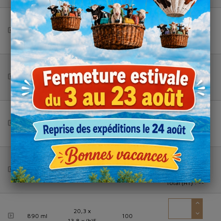
14,7 x 12,1
450 ml
100
x (h)4
Total (HT) :
--
15 x 12,4 x
500 ml
100
4,4
Total (HT) :
--
20,6 x
610 ml
13,8 x
100
(h)2,8
Total (HT) :
--
22,6 x
710 ml
13,4 x
100
(h)3,4
Total (HT) :
--
20,3 x
890 ml
100
13,8 x (h)5