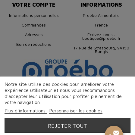
VOTRE COMPTE
INFORMATIONS
Informations personnelles
Proébo Alimentaire
Commandes
France
Adresses
Ecrivez-nous :
boutique@proebo.fr
Bon de réductions
17 Rue de Strasbourg, 94150
Rungis
Notre site utilise des cookies pour améliorer votre
expérience utilisateur et nous vous recommandons
d'accepter leur utilisation pour profiter pleinement de
votre navigation.
Plus d'informations
Personnaliser les cookies
REJETER TOUT