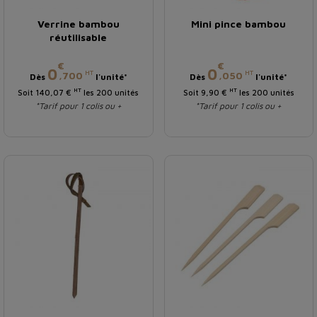
Verrine bambou
Mini pince bambou
réutilisable
€
€
Prix
Prix
0
0
HT
HT
,700
,050
Dès
l'unité*
Dès
l'unité*
HT
HT
Soit 140,07 €
les 200 unités
Soit 9,90 €
les 200 unités
*Tarif pour 1 colis ou +
*Tarif pour 1 colis ou +