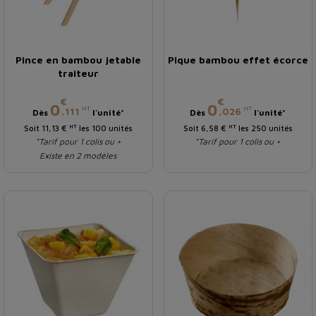
Pince en bambou jetable
Pique bambou effet écorce
traiteur
€
€
Prix
Prix
0
0
HT
HT
,111
,026
Dès
l'unité*
Dès
l'unité*
HT
HT
Soit 11,13 €
les 100 unités
Soit 6,58 €
les 250 unités
*Tarif pour 1 colis ou +
*Tarif pour 1 colis ou +
Existe en 2 modèles