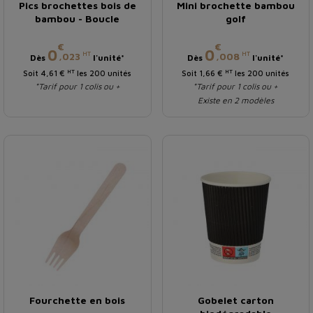
Pics brochettes bois de
Mini brochette bambou
bambou - Boucle
golf
€
€
Prix
Prix
0
0
HT
HT
,023
,008
Dès
l'unité*
Dès
l'unité*
HT
HT
Soit 4,61 €
les 200 unités
Soit 1,66 €
les 200 unités
*Tarif pour 1 colis ou +
*Tarif pour 1 colis ou +
Existe en 2 modèles
Fourchette en bois
Gobelet carton