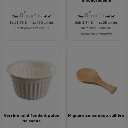
biodégradable
€
€
Prix
Prix
0
0
HT
HT
,038
,110
Dès
l'unité*
Dès
l'unité*
HT
HT
Soit 3,79 €
les 100 unités
Soit 2,74 €
les 25 unités
*Tarif pour 1 colis ou +
*Tarif pour 1 colis ou +
Existe en 2 modèles
Verrine mini fondant pulpe
Mignardise bambou cuillère
de canne