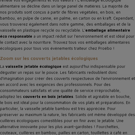
reflète vos engagements et vos valeurs ! L’emballage écologique
alimentaire se décline dans un large panel de matières. La majorité de
nos produits sont conçus à partir de fibres végétales, en bois, en
bambou, en pulpe de canne, en palme, en carton ou en kraft. Cependant,
vous trouverez également dans notre gamme, des emballages et de la
vaisselle en plastique recyclé ou recyclable. L’
emballage alimentaire
éco responsable
a un impact réduit sur l’environnement et est idéal pour
le contact avec la nourriture. Trouvez tous vos emballages alimentaires
écologiques pour tous vos évènements traiteur chez Proébo !
Zoom sur les couverts jetables écologiques
La
vaisselle jetable écologique
est aujourd’hui indispensable pour
déguster un repas sur le pouce. Les fabricants redoublent donc
d’imagination pour créer des couverts respectueux de l’environnement et
en accord avec les exigences des professionnels. Pour des
consommateurs satisfaits et une qualité de service irréprochable,
adoptez les
couverts en bois jetables
. Solide et agréable en bouche,
le bois est idéal pour la consommation de vos plats et préparations. En
particulier, la vaisselle jetable bambou est très appréciée. Pour
préserver au maximum la nature, les fabricants ont même développé des
cuillères écologiques comestibles pour en finir avec le jetable. Une
alternative innovante pour les plus avant-gardistes ! Fourchettes,
couteaux, cuillères en bambou, pailles en carton, touillettes à café en