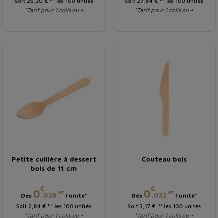
Soit 26,20 €
les 100 unités
Soit 27,84 €
les 100 unités
*Tarif pour 1 colis ou +
*Tarif pour 1 colis ou +
Petite cuillère à dessert
Couteau bois
bois de 11 cm
€
€
Prix
Prix
0
0
HT
HT
,028
,032
Dès
l'unité*
Dès
l'unité*
HT
HT
Soit 2,84 €
les 100 unités
Soit 3,17 €
les 100 unités
*Tarif pour 1 colis ou +
*Tarif pour 1 colis ou +