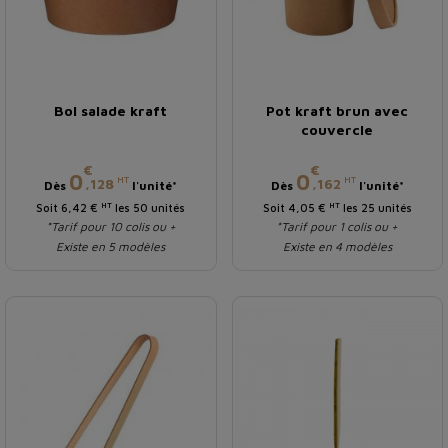
Bol salade kraft
Pot kraft brun avec
couvercle
€
€
Prix
Prix
0
0
HT
HT
,128
,162
Dès
l'unité*
Dès
l'unité*
HT
HT
Soit 6,42 €
les 50 unités
Soit 4,05 €
les 25 unités
*Tarif pour 10 colis ou +
*Tarif pour 1 colis ou +
Existe en 5 modèles
Existe en 4 modèles