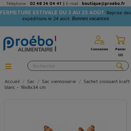
Téléphone :
02 48 24 04 41
|
E-mail :
boutique@proebo.fr
FERMETURE ESTIVALE DU 3 AU 23 AOÛT.
Reprise des
expéditions le 24 août.
Bonnes vacances
Connexion
Panier
(0)
Accueil
Sac
Sac viennoiserie
Sachet croissant kraft
blanc - 18x8x34 cm