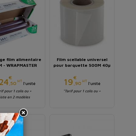
ge film alimentaire
Film scellable universel
M - WRAPMASTER
pour barquette 500M 40µ
€
€
Prix
Prix
24
19
HT
HT
,50
,90
l'unité
l'unité
rif pour 1 colis ou +
*Tarif pour 1 colis ou +
iste en 2 modèles