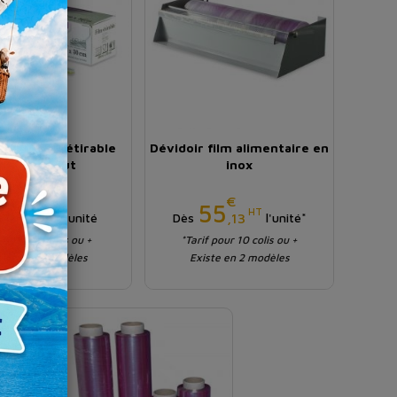
limentaire étirable
Dévidoir film alimentaire en
avec zip cut
inox
€
€
Prix
Prix
9
55
HT
HT
,86
,13
s
l'unité
Dès
l'unité*
rif pour 1 colis ou +
*Tarif pour 10 colis ou +
iste en 2 modèles
Existe en 2 modèles