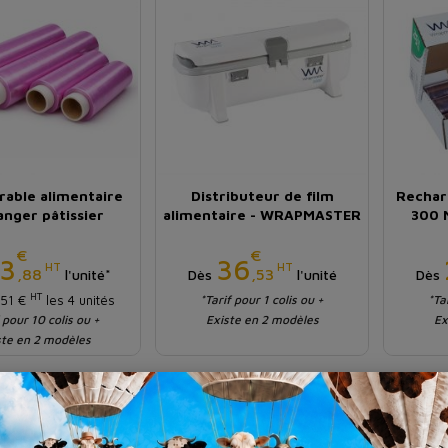
irable alimentaire
Distributeur de film
Rechar
anger pâtissier
alimentaire - WRAPMASTER
300 
€
€
Prix
Prix
13
36
HT
HT
,88
,53
l'unité*
Dès
l'unité
Dès
HT
,51 €
les 4 unités
*Tarif pour 1 colis ou +
*Ta
 pour 10 colis ou +
Existe en 2 modèles
Ex
ste en 2 modèles