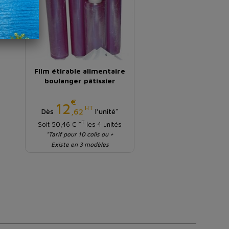
Film étirable alimentaire
boulanger pâtissier
€
Prix
12
HT
,62
Dès
l'unité*
HT
Soit 50,46 €
les 4 unités
*Tarif pour 10 colis ou +
Existe en 3 modèles