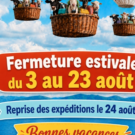
ouleur papier
Dérouleur papier
Film a
ntaire - modèle
alimentaire - modèle mural
comptoir
€
€
Prix
Prix
62
67
HT
HT
,65
,28
l'unité
Dès
l'unité*
Dè
f pour 1 colis ou +
*Tarif pour 10 colis ou +
*Ta
ste en 2 modèles
Existe en 2 modèles
Ex