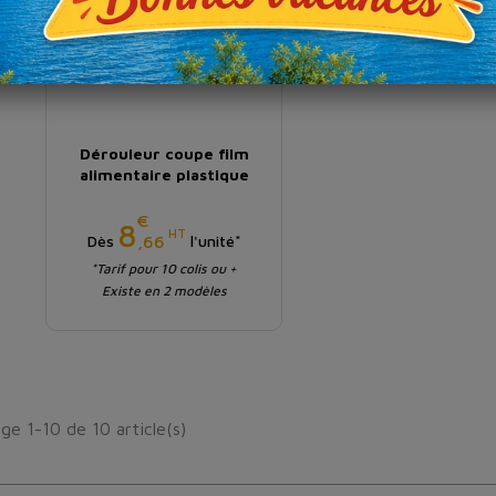
Dérouleur coupe film
alimentaire plastique
€
Prix
8
HT
,66
Dès
l'unité*
*Tarif pour 10 colis ou +
Existe en 2 modèles
ge 1-10 de 10 article(s)