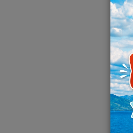
Dér
alime
Dès
*Tari
Exi