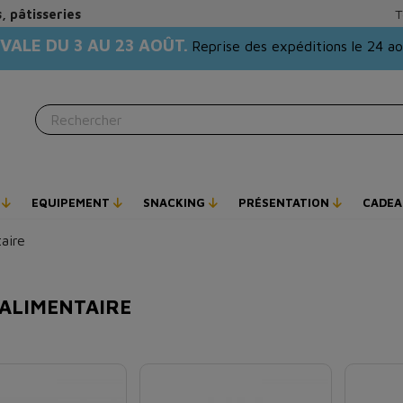
, pâtisseries
T
VALE DU 3 AU 23 AOÛT.
Reprise des expéditions le 24 a
E
EQUIPEMENT
SNACKING
PRÉSENTATION
CADEA
aire
 ALIMENTAIRE