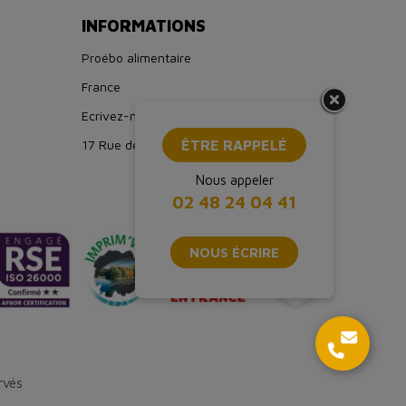
INFORMATIONS
Proébo alimentaire
France
Ecrivez-nous : boutique@proebo.fr
ÊTRE RAPPELÉ
17 Rue de Strasbourg, 94150 Rungis
Nous appeler
02 48 24 04 41
NOUS ÉCRIRE
rvés