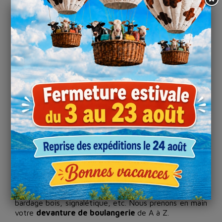
UNE DEVANTURE DE
BOULANGERIE ADAPTÉE
Affichez votre positionnement, vos atouts, vos
valeurs ! Augmentez la fréquentation de votre
boutique.
L'
enseigne de boulangerie
est le porte étendard de
votre boutique. Soyez visible de loin pour maximiser
votre trafic !
Un conseiller dédié ainsi que notre équipe de
designers graphistes en interne (100% français !)
vous accompagnent dans le choix, la création et
réalisation d'une identité unique pour votre
boulangerie.
Enseigne lumineuse ou non, habillage de façade,
bardage bois, signalétique, etc. Nous prenons en main
votre
devanture de boulangerie
de A à Z.