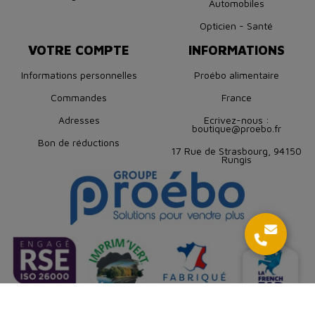
Automobiles
Opticien - Santé
VOTRE COMPTE
INFORMATIONS
Informations personnelles
Proébo alimentaire
Commandes
France
Adresses
Ecrivez-nous :
boutique@proebo.fr
Bon de réductions
17 Rue de Strasbourg, 94150
Rungis