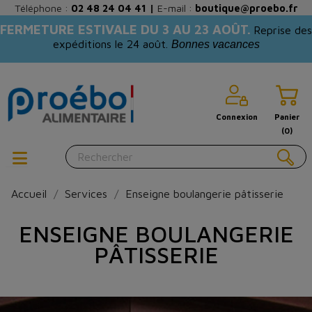
Téléphone :
02 48 24 04 41
|
E-mail :
boutique@proebo.fr
FERMETURE ESTIVALE DU 3 AU 23 AOÛT.
Reprise des
expéditions le 24 août.
Bonnes vacances
Connexion
Panier
(0)
Accueil
Services
Enseigne boulangerie pâtisserie
ENSEIGNE BOULANGERIE
PÂTISSERIE