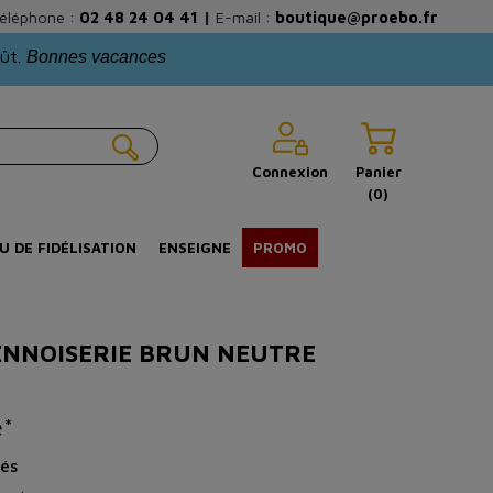
éléphone :
02 48 24 04 41
|
E-mail :
boutique@proebo.fr
oût.
Bonnes vacances
Connexion
Panier
(0)
U DE FIDÉLISATION
ENSEIGNE
PROMO
ENNOISERIE BRUN NEUTRE
é*
és