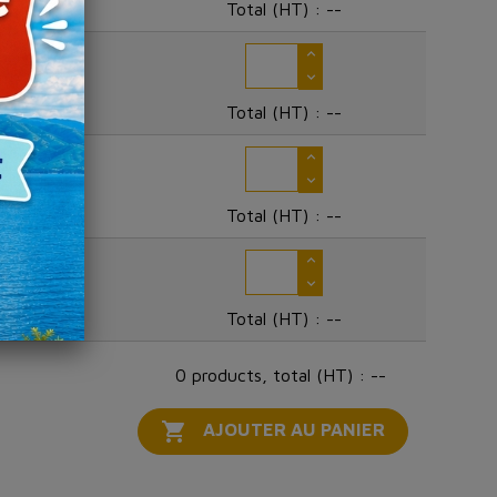
Total (HT) :
--
23,20 €
Total (HT) :
--
26,12 €
Total (HT) :
--
27,42 €
Total (HT) :
--
0 products, total (HT) : --

AJOUTER AU PANIER