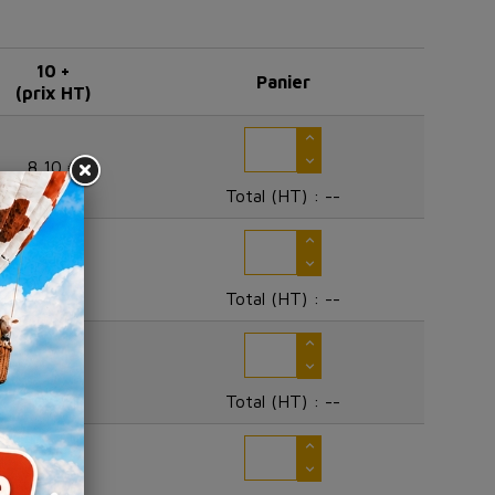
10 +
Panier
(prix HT)
8,10 €
Total (HT) :
--
9,55 €
Total (HT) :
--
11,52 €
Total (HT) :
--
14,73 €