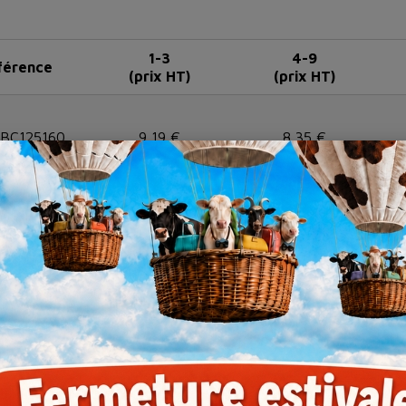
1-3
4-9
férence
(prix HT)
(prix HT)
BC125160
9,19 €
8,35 €
BC125210
10,84 €
9,85 €
BC147210
12,56 €
11,88 €
BC147250
15,71 €
15,19 €