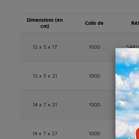
Dimensions (en
Colis de
Ré
cm)
12 x 5 x 17
1000
SAKU
12 x 5 x 21
1000
SAKU
14 x 7 x 21
1000
SAKU
14 x 7 x 27
1000
SAKU