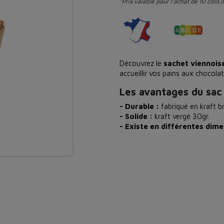
*Prix valable pour l'achat de 10 colis 
Découvrez le
sachet viennois
accueillir vos pains aux chocola
Les avantages du sac 
- Durable :
fabriqué en kraft br
- Solide :
kraft vergé 30gr.
- Existe en différentes dime