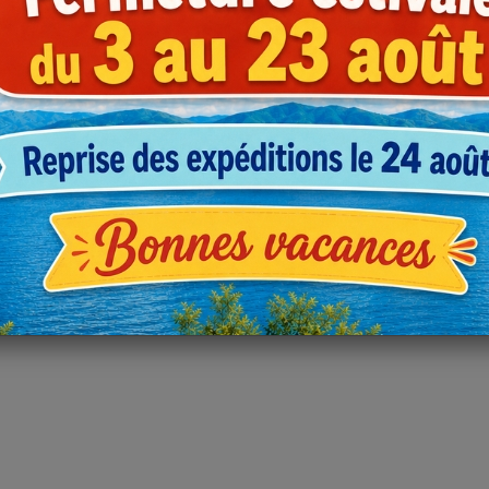
BC188270
26,33 €
23,94 €
BC188340
29,65 €
27,51 €
BC268350
30,72 €
29,69 €