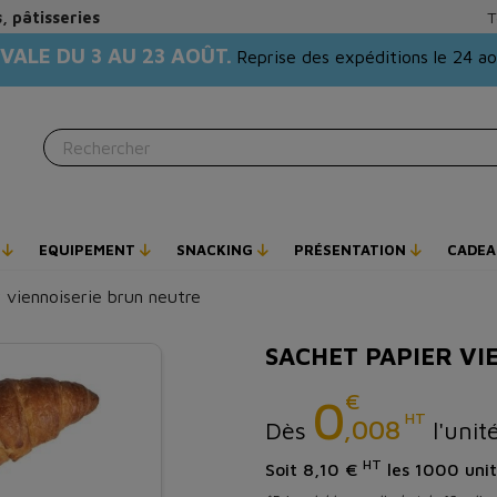
, pâtisseries
T
VALE DU 3 AU 23 AOÛT.
Reprise des expéditions le 24 a
E
EQUIPEMENT
SNACKING
PRÉSENTATION
CADEA
 viennoiserie brun neutre
SACHET PAPIER VI
€
0
HT
,008
Dès
l'unit
HT
Soit 8,10 €
les 1000 unit