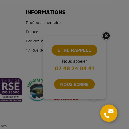
INFORMATIONS
Proébo alimentaire
France
Ecrivez-nous : boutique@proebo.fr
17 Rue de Strasbourg, 94150 Rungis
ÊTRE RAPPELÉ
Nous appeler
02 48 24 04 41
NOUS ÉCRIRE
rvés