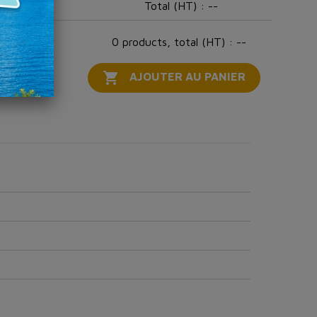
Total (HT) :
--
0 products, total (HT) : --

AJOUTER AU PANIER