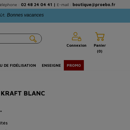
éléphone :
02 48 24 04 41
|
E-mail :
boutique@proebo.fr
oût.
Bonnes vacances
Connexion
Panier
(0)
U DE FIDÉLISATION
ENSEIGNE
PROMO
R KRAFT BLANC
*
ités