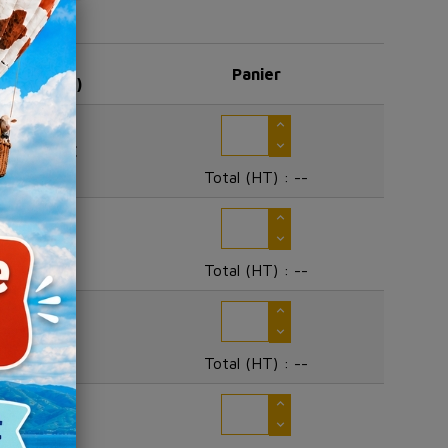
10 +
Panier
(prix HT)
20,90 €
Total (HT) :
--
25,65 €
Total (HT) :
--
33,52 €
Total (HT) :
--
23,66 €