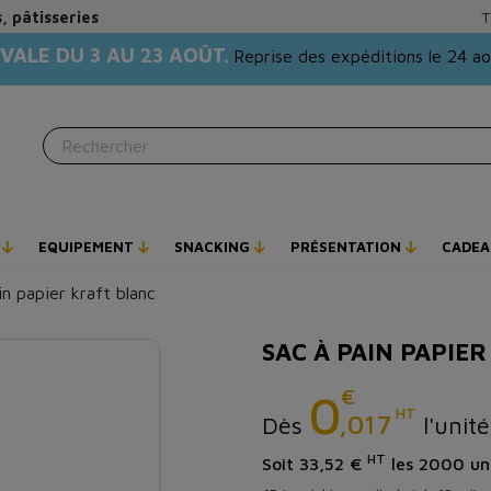
, pâtisseries
T
VALE DU 3 AU 23 AOÛT.
Reprise des expéditions le 24 a
E
EQUIPEMENT
SNACKING
PRÉSENTATION
CADEA
in papier kraft blanc
SAC À PAIN PAPIE
€
0
HT
,017
Dès
l'unité
HT
Soit 33,52 €
les 2000 un