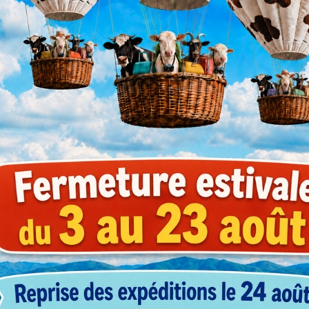
1-3
4-9
férence
(prix HT)
(prix HT)
B1235340
21,54 €
21,33 €
B1235490
26,44 €
26,17 €
B9353400
34,55 €
34,21 €
B9354900
24,39 €
24,14 €