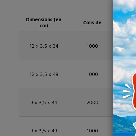
Dimensions (en
Colis de
Ré
cm)
12 x 3,5 x 34
1000
SAKB
12 x 3,5 x 49
1000
SAKB
9 x 3,5 x 34
2000
SAKB
9 x 3,5 x 49
1000
SAKB